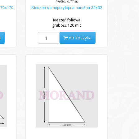
(netto: 0,11 zł)
170x170
Kieszeń samoprzylepna narożna 32x32
Kieszeń foliowa
grubość 120 mic
a
do koszyka