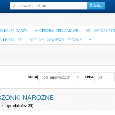
Szukaj
DO KALENDARZY
AKCESORIA REKLAMOWE
APLIKATORY POD
CH PISTOLET
BRELOKI, ZAWIESZKI, ŻETONY
sortuj
cena
SZONKI NAROŻNE
1 z 1 (produktów:
23
)