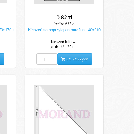
0,82 zł
(netto: 0,67 zł)
70x170 z
Kieszeń samoprzylepna narożna 140x210
Kieszeń foliowa
grubość 120 mic
a
do koszyka