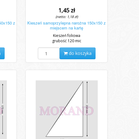
1,45 zł
(netto: 1,18 zł)
50x150 z
Kieszeń samoprzylepna narożna 150x150 z
miejscem na kartę
Kieszeń foliowa
grubość 120 mic
a
do koszyka