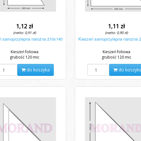
1,12 zł
1,11 zł
(netto: 0,91 zł)
(netto: 0,90 zł)
ń samoprzylepna narożna 210x140
Kieszeń samoprzylepna narożna 
Kieszeń foliowa
Kieszeń foliowa
grubość 120 mic
grubość 120 mic
do koszyka
do koszyk