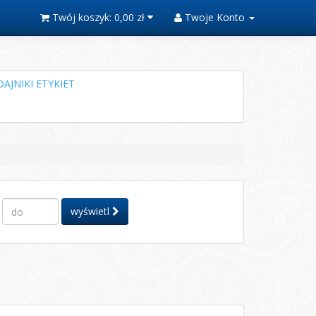
Twój koszyk:
0,00 zł
Twoje Konto
AJNIKI ETYKIET
wyświetl