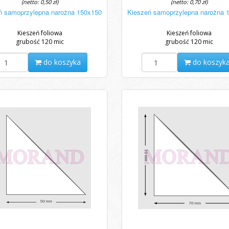
(netto: 0,50 zł)
(netto: 0,70 zł)
ń samoprzylepna narożna 150x150
Kieszeń samoprzylepna narożna 
Kieszeń foliowa
Kieszeń foliowa
grubość 120 mic
grubość 120 mic
do koszyka
do koszyk