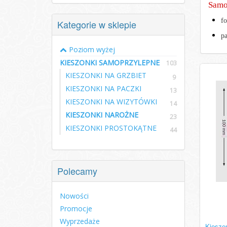
Samop
fo
Kategorie w sklepie
p
Poziom wyżej
KIESZONKI SAMOPRZYLEPNE
103
KIESZONKI NA GRZBIET
9
KIESZONKI NA PACZKI
13
KIESZONKI NA WIZYTÓWKI
14
KIESZONKI NAROŻNE
23
KIESZONKI PROSTOKĄTNE
44
Polecamy
Nowości
Promocje
Wyprzedaże
Kiesze