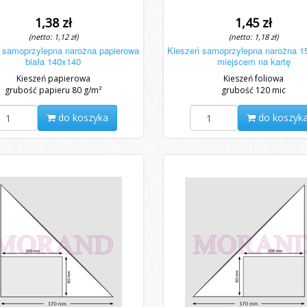
1,38 zł
1,45 zł
(netto: 1,12 zł)
(netto: 1,18 zł)
 samoprzylepna narożna papierowa
Kieszeń samoprzylepna narożna 1
biała 140x140
miejscem na kartę
Kieszeń papierowa
Kieszeń foliowa
grubość papieru 80 g/m²
grubość 120 mic
do koszyka
do koszyk