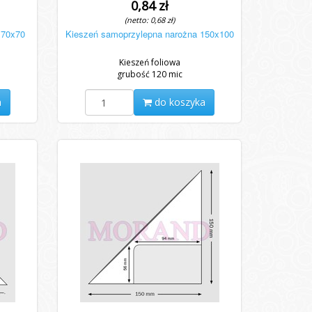
0,84 zł
(netto: 0,68 zł)
 70x70
Kieszeń samoprzylepna narożna 150x100
Kieszeń foliowa
grubość 120 mic
a
do koszyka