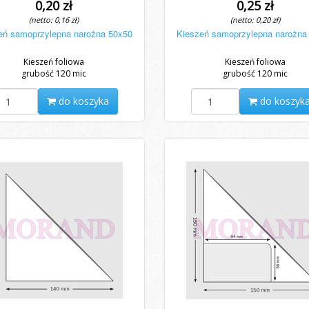
0,20 zł
0,25 zł
(netto: 0,16 zł)
(netto: 0,20 zł)
eń samoprzylepna narożna 50x50
Kieszeń samoprzylepna narożna
Kieszeń foliowa
Kieszeń foliowa
grubość 120 mic
grubość 120 mic
do koszyka
do koszyk