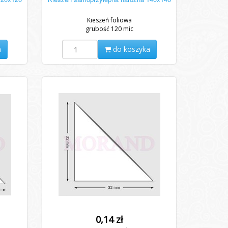
Kieszeń foliowa
grubość 120 mic
a
do koszyka
0,14 zł