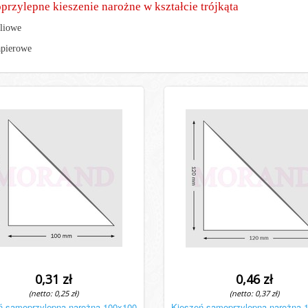
rzylepne kieszenie narożne w kształcie trójkąta
liowe
apierowe
0,31 zł
0,46 zł
(netto: 0,25 zł)
(netto: 0,37 zł)
ń samoprzylepna narożna 100x100
Kieszeń samoprzylepna narożna 