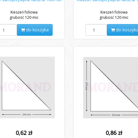
Kieszeń foliowa
Kieszeń foliowa
grubość 120 mic
grubość 120 mic
do koszyka
do koszyk
0,62 zł
0,86 zł