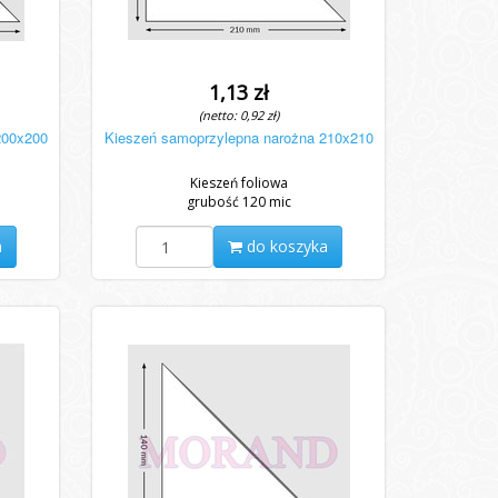
1,13 zł
(netto: 0,92 zł)
200x200
Kieszeń samoprzylepna narożna 210x210
Kieszeń foliowa
grubość 120 mic
a
do koszyka