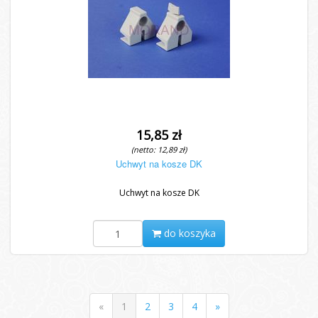
15,85 zł
(netto: 12,89 zł)
Uchwyt na kosze DK
Uchwyt na kosze DK
do koszyka
«
1
2
3
4
»