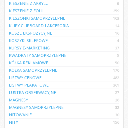
KIESZENIE Z AKRYLU
6
KIESZENIE Z FOLII
259
KIESZONKI SAMOPRZYLEPNE
103
KLIPY CLIPBOARD I AKCESORIA
14
KOSZE EKSPOZYCYJNE
16
KOSZYKI SKLEPOWE
4
KURSY E-MARKETING
37
KWADRATY SAMOPRZYLEPNE
5
KÓŁKA REKLAMOWE
50
KÓŁKA SAMOPRZYLEPNE
170
LISTWY CENOWE
482
LISTWY PLAKATOWE
361
LUSTRA OBSERWACYJNE
27
MAGNESY
26
MAGNESY SAMOPRZYLEPNE
32
NITOWANIE
30
NITY
156