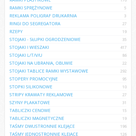
170
RAMKI SPRĘŻYNOWE
5
REKLAMA POLIGRAF DRUKARNIA
3
RINGI DO SEGREGATORA
27
RZEPY
19
STOJAKI - SŁUPKI OGRODZENIOWE
35
STOJAKI I WIESZAKI
417
STOJAKI L/T/V/U
86
STOJAKI NA UBRANIA, OBUWIE
22
STOJAKI TABLICE RAMKI WYSTAWOWE
292
STOPERY PROMOCYJNE
95
STOPKI SILIKONOWE
10
STRIPY KRAWATY REKLAMOWE
27
SZYNY PLAKATOWE
31
TABLICZKI CENOWE
15
TABLICZKI MAGNETYCZNE
19
TAŚMY DWUSTRONNIE KLEJĄCE
196
TAŚMY JEDNOSTRONNIE KLEJĄCE
126