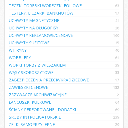
TECZKI TOREBKI WORECZKI FOLIOWE
63
TESTERY, LICZARKI BANKNOTÓW
17
UCHWYTY MAGNETYCZNE
41
UCHWYTY NA DŁUGOPISY
28
UCHWYTY REKLAMOWE/CENOWE
160
UCHWYTY SUFITOWE
35
WITRYNY
40
WOBBLERY
61
WORKI TORBY Z WIESZAKIEM
39
WĄSY SKOROSZYTOWE
33
ZABEZPIECZENIA PRZECIWKRADZIEŻOWE
17
ZAWIESZKI CENOWE
132
ZSZYWACZE ARCHIWIZACYJNE
2
ŁAŃCUSZKI KULKOWE
64
ŚCIANY PERFOROWANE I DODATKI
69
ŚRUBY INTROLIGATORSKIE
239
ŻELKI SAMOPRZYLEPNE
29