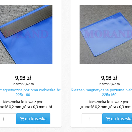
9,93 zł
9,93 zł
(netto: 8,07 zł)
(netto: 8,07 zł)
magnetyczna pozioma niebieska A5
Kieszeń magnetyczna pozioma nie
225x160
225x160
Kieszonka foliowa z pvc
Kieszonka foliowa z pvc
bość 0,2 mm góra / 0,3 mm dół
grubość 0,2 mm góra / 0,3 mm
do koszyka
do koszyk