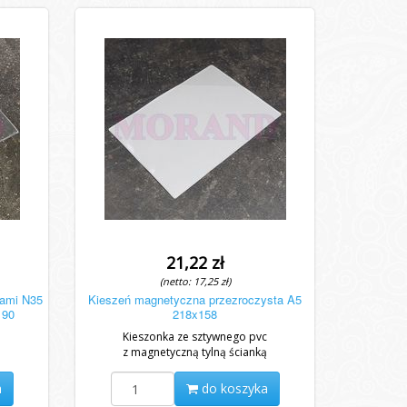
21,22 zł
(netto: 17,25 zł)
ami N35
Kieszeń magnetyczna przezroczysta A5
190
218x158
Kieszonka ze sztywnego pvc
z magnetyczną tylną ścianką
a
do koszyka