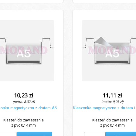
10,23 zł
11,11 zł
(netto: 8,32 zł)
(netto: 9,03 zł)
zonka magnetyczna z drutem A5
Kieszonka magnetyczna z drutem i
Kieszeń do zawieszenia
Kieszeń do zawieszenia
z pvc 0,14 mm
z pvc 0,14 mm