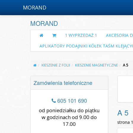
MORAND
MORAND
1 WYPRZEDAŻ 1
AKCESORIA 
APLIKATORY PODAJNIKI KÓŁEK TAŚM KLEJĄCY
KIESZENIE Z FOLII
KIESZENIE MAGNETYCZNE
A 5
Zamówienia telefoniczne
605 101 690
od poniedziałku do piątku
A 5
w godzinach od 9.00 do
strona 
17.00