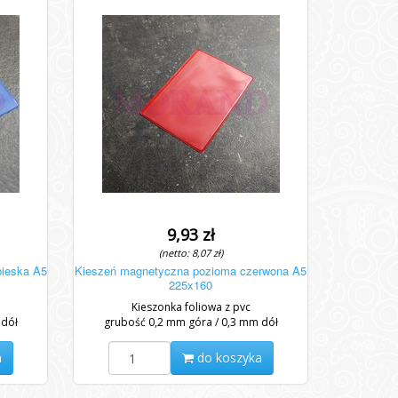
9,93 zł
(netto: 8,07 zł)
bieska A5
Kieszeń magnetyczna pozioma czerwona A5
225x160
Kieszonka foliowa z pvc
 dół
grubość 0,2 mm góra / 0,3 mm dół
a
do koszyka