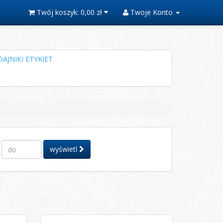
Twój koszyk:
0,00 zł
Twoje Konto
AJNIKI ETYKIET
wyświetl