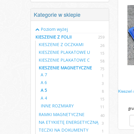
Kategorie w sklepie
Poziom wyżej
KIESZENIE Z FOLII
259
KIESZENIE Z OCZKAMI
26
KIESZENIE PLAKATOWE U
15
KIESZENIE PLAKATOWE C
58
KIESZENIE MAGNETYCZNE
75
A 7
1
A 6
3
A 5
Kieszeń 
8
A 4
15
INNE ROZMIARY
11
gru
RAMKI MAGNETYCZNE
40
NA ETYKIETĘ ENERGETYCZNĄ
3
TECZKI NA DOKUMENTY
1