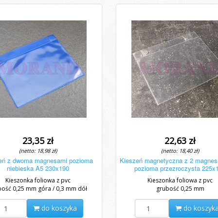
23,35 zł
22,63 zł
(netto: 18,98 zł)
(netto: 18,40 zł)
eń z dwoma magnesami pozioma
Kieszeń magnetyczna z 2 magnes
niebieska A5 230x190
pozioma przezroczysta 225x
Kieszonka foliowa z pvc
Kieszonka foliowa z pvc
bość 0,25 mm góra / 0,3 mm dół
grubość 0,25 mm
do koszyka
do koszyk