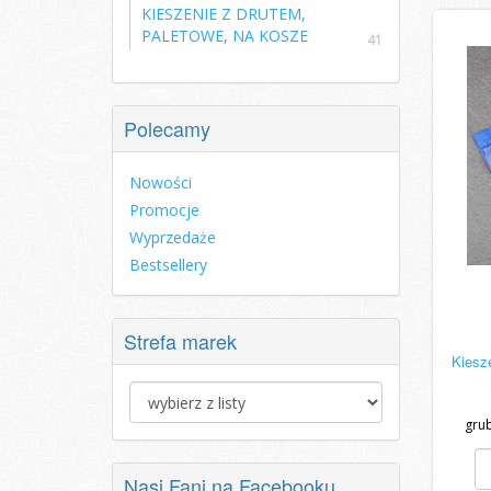
KIESZENIE Z DRUTEM,
PALETOWE, NA KOSZE
41
Polecamy
Nowości
Promocje
Wyprzedaże
Bestsellery
Strefa marek
Kiesz
gru
Nasi Fani na Facebooku