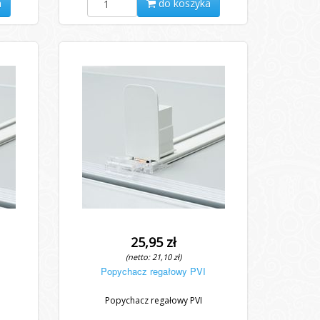
a
do koszyka
25,95 zł
(netto: 21,10 zł)
Popychacz regałowy PVI
Popychacz regałowy PVI