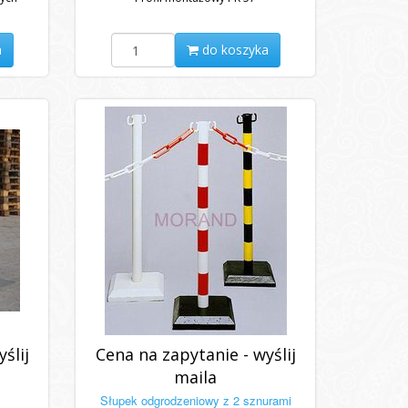
a
do koszyka
ślij
Cena na zapytanie - wyślij
maila
Słupek odgrodzeniowy z 2 sznurami