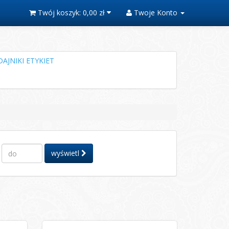
Twój koszyk:
0,00 zł
Twoje Konto
AJNIKI ETYKIET
wyświetl