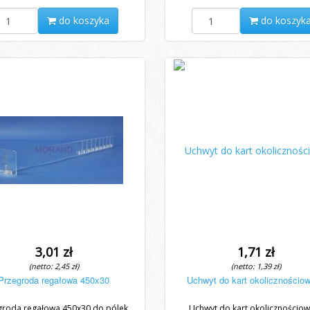
do koszyka
do koszyk
3,01 zł
1,71 zł
(netto: 2,45 zł)
(netto: 1,39 zł)
Przegroda regałowa 450x30
Uchwyt do kart okolicznościo
groda regałowa 450x30 do pólek
Uchwyt do kart okolicznościo