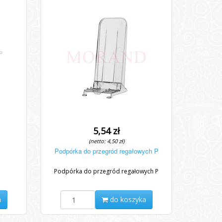
5,54 zł
(netto: 4,50 zł)
Podpórka do przegród regałowych P
Podpórka do przegród regałowych P
a
do koszyka