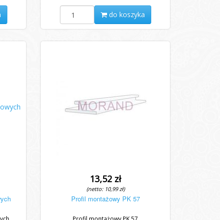
a
do koszyka
13,52 zł
(netto: 10,99 zł)
wych
Profil montażowy PK 57
wych
Profil montażowy PK 57