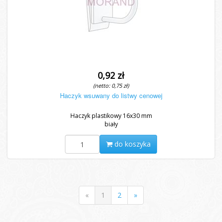
0,92 zł
(netto: 0,75 zł)
Haczyk wsuwany do listwy cenowej
Haczyk plastikowy 16x30 mm
biały
do koszyka
«
1
2
»