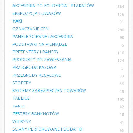
AKCESORIA DO FOLDERÓW I PLAKATÓW
384
EKSPOZYCJA TOWARÓW
156
HAKI
31
OZNACZANIE CEN
290
PANELE ŚCIENNE I AKCESORIA
90
PODSTAWKI NA PIENIĄDZE
6
PREZENTERY I BANERY
110
PRODUKTY DO ZAWIESZANIA
174
PRZEGRODA KASOWA
5
PRZEGRODY REGAŁOWE
33
STOPERY
59
SYSTEMY ZABEZPIECZEŃ TOWARÓW
13
TABLICE
100
TARGI
82
TESTERY BANKNOTÓW
18
WITRYNY
41
ŚCIANY PERFOROWANE I DODATKI
69