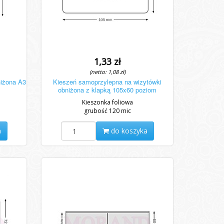
1,33 zł
(netto: 1,08 zł)
niżona A3
Kieszeń samoprzylepna na wizytówki
obniżona z klapką 105x60 poziom
Kieszonka foliowa
grubość 120 mic
a
do koszyka