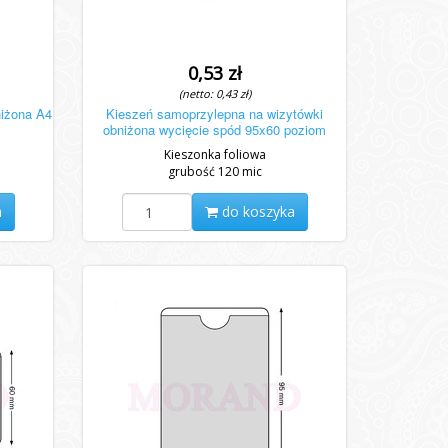
0,53 zł
(netto: 0,43 zł)
niżona A4
Kieszeń samoprzylepna na wizytówki
obniżona wycięcie spód 95x60 poziom
Kieszonka foliowa
grubość 120 mic
a
do koszyka