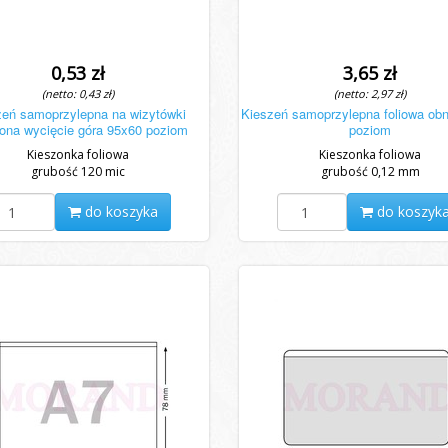
0,53 zł
3,65 zł
(netto: 0,43 zł)
(netto: 2,97 zł)
zeń samoprzylepna na wizytówki
Kieszeń samoprzylepna foliowa ob
ona wycięcie góra 95x60 poziom
poziom
Kieszonka foliowa
Kieszonka foliowa
grubość 120 mic
grubość 0,12 mm
do koszyka
do koszyk