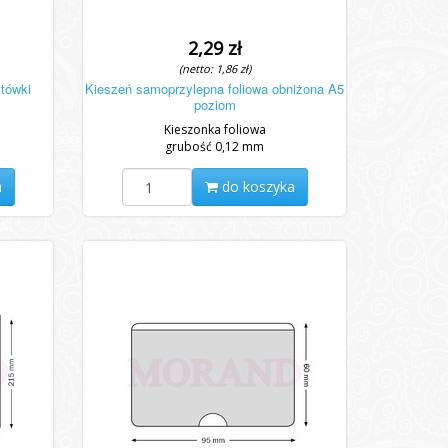
2,29 zł
(netto: 1,86 zł)
tówki
Kieszeń samoprzylepna foliowa obniżona A5
poziom
Kieszonka foliowa
grubość 0,12 mm
a
do koszyka