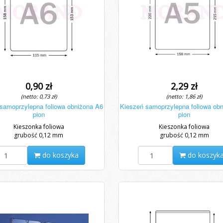
0,90 zł
2,29 zł
(netto: 0,73 zł)
(netto: 1,86 zł)
samoprzylepna foliowa obniżona A6
Kieszeń samoprzylepna foliowa ob
pion
pion
Kieszonka foliowa
Kieszonka foliowa
grubość 0,12 mm
grubość 0,12 mm
do koszyka
do koszyk