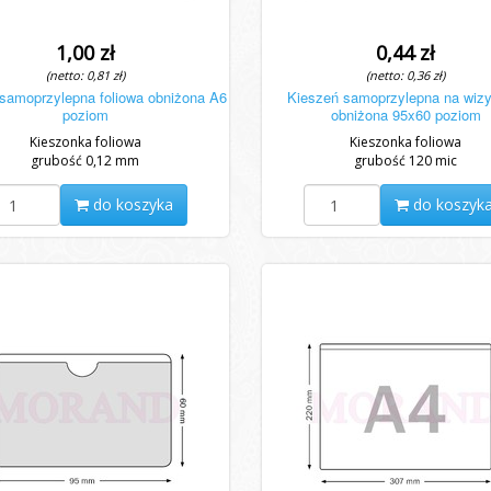
1,00 zł
0,44 zł
(netto: 0,81 zł)
(netto: 0,36 zł)
samoprzylepna foliowa obniżona A6
Kieszeń samoprzylepna na wizy
poziom
obniżona 95x60 poziom
Kieszonka foliowa
Kieszonka foliowa
grubość 0,12 mm
grubość 120 mic
do koszyka
do koszyk