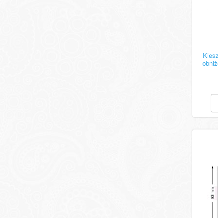
Kies
obniż