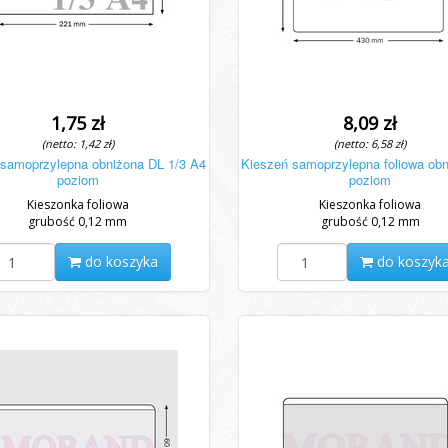
1,75 zł
8,09 zł
(netto: 1,42 zł)
(netto: 6,58 zł)
 samoprzylepna obniżona DL 1/3 A4
Kieszeń samoprzylepna foliowa ob
poziom
poziom
Kieszonka foliowa
Kieszonka foliowa
grubość 0,12 mm
grubość 0,12 mm
do koszyka
do koszyk