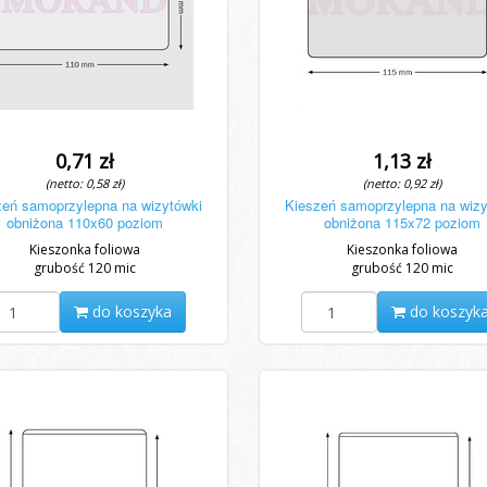
0,71 zł
1,13 zł
(netto: 0,58 zł)
(netto: 0,92 zł)
zeń samoprzylepna na wizytówki
Kieszeń samoprzylepna na wizy
obniżona 110x60 poziom
obniżona 115x72 poziom
Kieszonka foliowa
Kieszonka foliowa
grubość 120 mic
grubość 120 mic
do koszyka
do koszyk