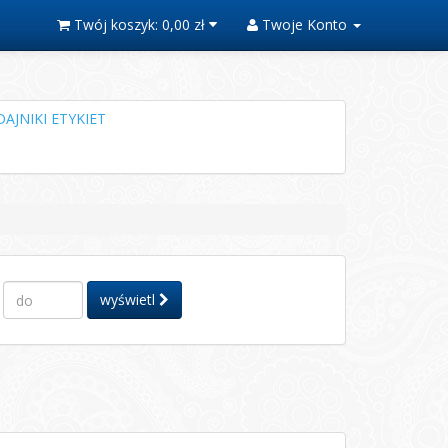
Twój koszyk:
0,00 zł
Twoje Konto
AJNIKI ETYKIET
wyświetl