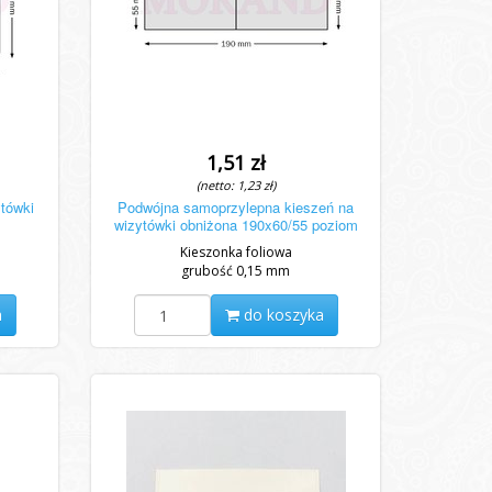
1,51 zł
(netto: 1,23 zł)
tówki
Podwójna samoprzylepna kieszeń na
wizytówki obniżona 190x60/55 poziom
Kieszonka foliowa
grubość 0,15 mm
a
do koszyka