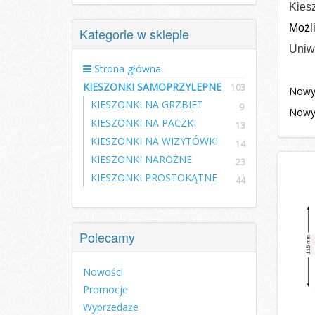
Kiesz
Możli
Kategorie w sklepie
Uniwe
Strona główna
KIESZONKI SAMOPRZYLEPNE
103
Nowy 
KIESZONKI NA GRZBIET
9
Nowy 
KIESZONKI NA PACZKI
13
KIESZONKI NA WIZYTÓWKI
14
KIESZONKI NAROŻNE
23
KIESZONKI PROSTOKĄTNE
44
Polecamy
Nowości
Promocje
Wyprzedaże