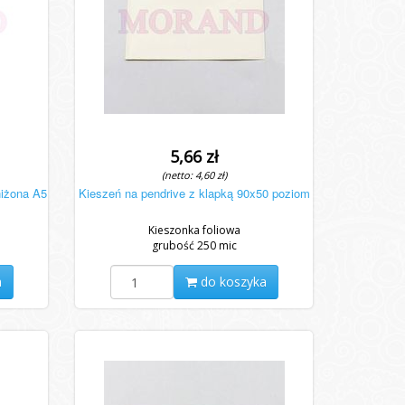
5,66 zł
(netto: 4,60 zł)
niżona A5
Kieszeń na pendrive z klapką 90x50 poziom
Kieszonka foliowa
grubość 250 mic
a
do koszyka