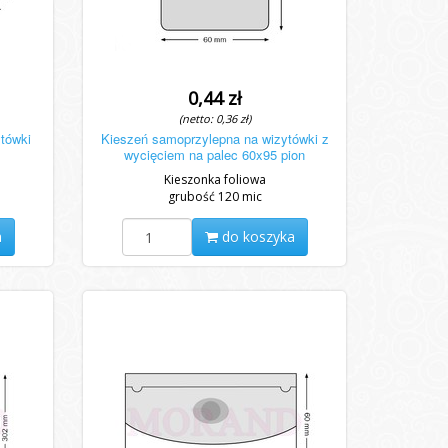
0,44 zł
(netto: 0,36 zł)
tówki
Kieszeń samoprzylepna na wizytówki z
wycięciem na palec 60x95 pion
Kieszonka foliowa
grubość 120 mic
a
do koszyka