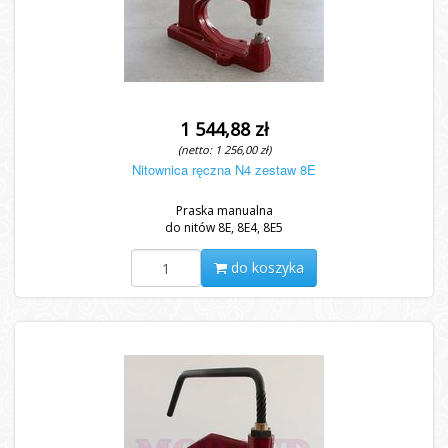
1 544,88 zł
(netto: 1 256,00 zł)
Nitownica ręczna N4 zestaw 8E
Praska manualna
do nitów 8E, 8E4, 8E5
do koszyka