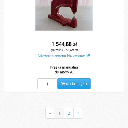
1 544,88 zł
(netto: 1 256,00 zł)
Nitownica ręczna N4 zestaw 9E
Praska manualna
do nitów 9E
do koszyka
«
1
2
»