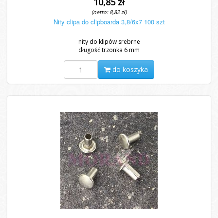
10,85 zł
(netto: 8,82 zł)
Nity clipa do clipboarda 3,8/6x7 100 szt
nity do klipów srebrne
długość trzonka 6 mm
do koszyka