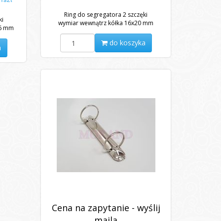
Ring do segregatora 2 szczęki
ki
wymiar wewnątrz kółka 16x20 mm
16 mm
do koszyka
a
Cena na zapytanie - wyślij
maila