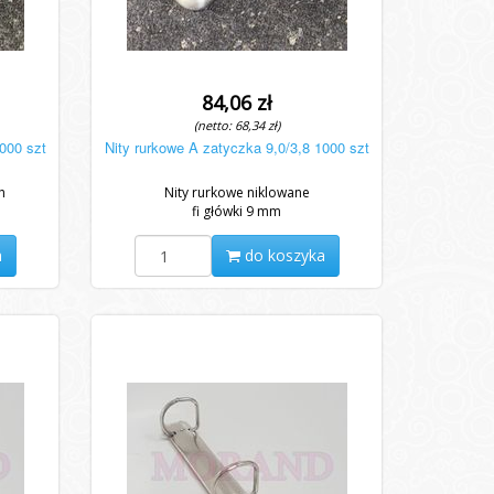
84,06 zł
(netto: 68,34 zł)
1000 szt
Nity rurkowe A zatyczka 9,0/3,8 1000 szt
h
Nity rurkowe niklowane
fi główki 9 mm
a
do koszyka