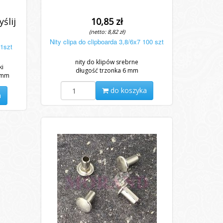
ślij
10,85 zł
(netto: 8,82 zł)
Nity clipa do clipboarda 3,8/6x7 100 szt
 1szt
nity do klipów srebrne
ki
długość trzonka 6 mm
 mm
do koszyka
a