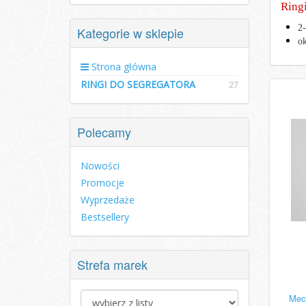
Ring
2-
Kategorie w sklepie
ok
Strona główna
RINGI DO SEGREGATORA
27
Polecamy
Nowości
Promocje
Wyprzedaże
Bestsellery
Strefa marek
Mech