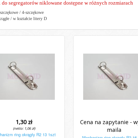
i do segregatorów niklowane dostępne w różnych rozmiarach
szczękowe / 4-szczękowe
rągłe / w kształcie litery D
1,30 zł
Cena na zapytanie - wy
(netto: 1,06 zł)
maila
anizm ring okrągły R2 13 1szt
Mechanizm ring okrągły R2 16