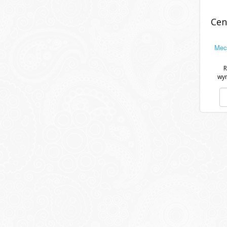
Cen
Mech
R
wy