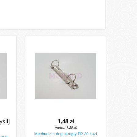
ślij
1,48 zł
(netto: 1,20 zł)
Mechanizm ring okrągły R2 20 1szt
 1szt