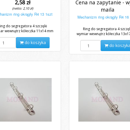
2,58 zł
Cena na zapytanie - wy
(netto: 2,10 zł)
maila
anizm ring okrągły R4 13 1szt
Mechanizm ring okrągły R4 16
ing do segregatora 4 szczęki
Ring do segregatora 4 szczę
ar wewnątrz kółeczka 11x14 mm
wymiar wewnątrz kółeczka 13x
do koszyka
do koszyk