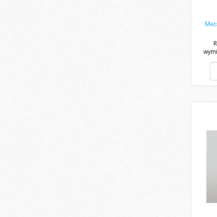
Mech
R
wymi