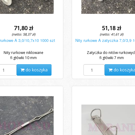
71,80 zł
51,18 zł
(netto: 58,37 zł)
(netto: 41,61 zł)
 rurkowe A 3,0/10,7x10 1000 szt
Nity rurkowe A zatyczka 7,0/3,9 
Nity rurkowe niklowane
Zatyczka do nitów rurkowyc
fi główki 10 mm
fi główki 7 mm
do koszyka
do koszyk