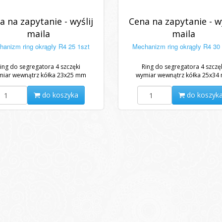
a na zapytanie - wyślij
Cena na zapytanie - wy
maila
maila
anizm ring okrągły R4 25 1szt
Mechanizm ring okrągły R4 30
ing do segregatora 4 szczęki
Ring do segregatora 4 szczę
miar wewnątrz kółka 23x25 mm
wymiar wewnątrz kółka 25x34
do koszyka
do koszyk