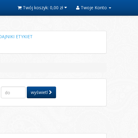
Twój koszyk:
0,00 zł
Twoje Konto
AJNIKI ETYKIET
wyświetl