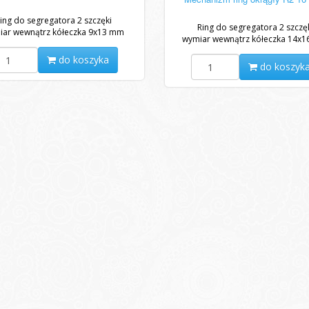
ing do segregatora 2 szczęki
Ring do segregatora 2 szczę
iar wewnątrz kółeczka 9x13 mm
wymiar wewnątrz kółeczka 14x
do koszyka
do koszyk