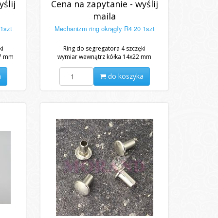
ślij
Cena na zapytanie - wyślij
maila
 1szt
Mechanizm ring okrągły R4 20 1szt
ki
Ring do segregatora 4 szczęki
17 mm
wymiar wewnątrz kółka 14x22 mm
a
do koszyka