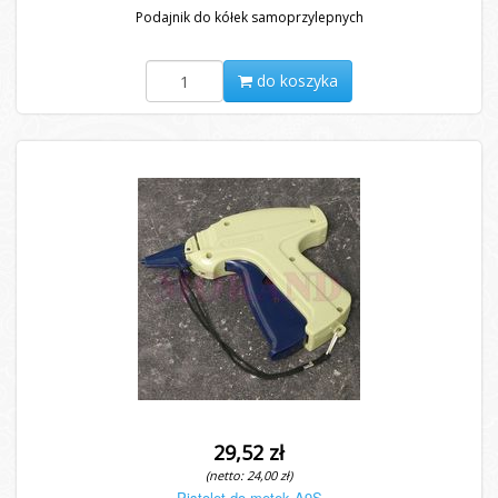
Podajnik do kółek samoprzylepnych
do koszyka
29,52 zł
(netto: 24,00 zł)
Pistolet do metek A9S