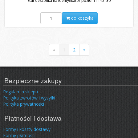
Etui kieszonka na identyfikator poziom 114x130
do koszyka
«
1
2
»
Bezpieczne zakupy
Regulamin sklepu
Polityka zwrotów i wysyłki
Polityka prywatności
Płatności i dostawa
Formy i koszty dostawy
Formy płatności