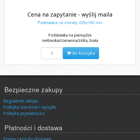
Cena na zapytanie - wyślij maila
Podstawka na monety 220x150 mm
Podstawka na pieniądze
niebieska/czerwona/żółta, biała
do koszyka
Bezpieczne zakupy
Regulamin sklepu
Polityka zwrotów i wysyłki
Polityka prywatności
Płatności i dostawa
Formy i koszty dostawy