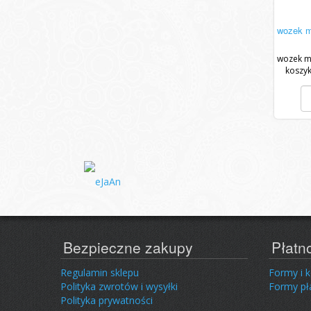
wozek m
wozek m
koszyk
dwupozi
Bezpieczne zakupy
Płatn
Regulamin sklepu
Formy i 
Polityka zwrotów i wysyłki
Formy pł
Polityka prywatności