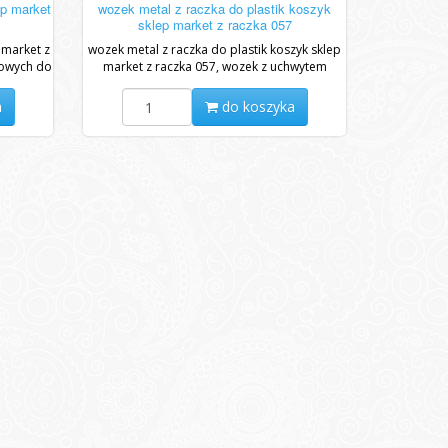
ep market
wozek metal z raczka do plastik koszyk
sklep market z raczka 057
 market z
wozek metal z raczka do plastik koszyk sklep
kowych do
market z raczka 057, wozek z uchwytem
.
raczka na kolkach lozyskowych do...
a
do koszyka