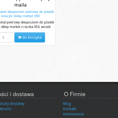
maila
etal dwupoziom pietrowy do plastik
koszyk sklep market 050
etal pietrowy dwupoziom do plastik
 sklep market z raczka 050, wozek
omowy na kolkach lozyskowych z...
do koszyka
ości i dostawa
O Firmie
koszty dostawy
Blog
atności
Kontakt
Komentarze