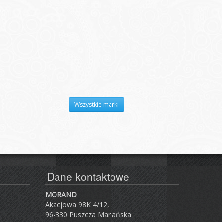
Wszystkie marki
Dane kontaktowe
MORAND
Akacjowa 98K 4/12,
96-330 Puszcza Mariańska