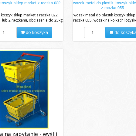
 koszyk sklep market z raczka 022
wozek metal do plastik koszyk skl
z raczka 055
k koszyk sklep market z raczka 022,
wozek metal do plastik koszyk sklep
1 lub 2 raczkami, obciazenie do 25kg,
raczka 055, wozek na kolkach lozys
miar dl 430 x szer 300 x wys...
skladowania koszy z 1 lub 2..
do koszyka
do koszyk
a na zapytanie - wyślij