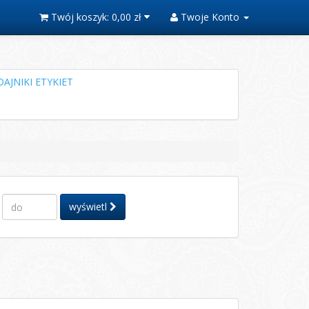
Twój koszyk:
0,00 zł
Twoje Konto
AJNIKI ETYKIET
wyświetl