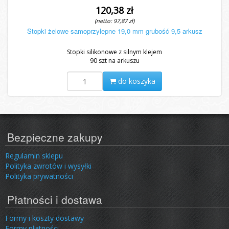
120,38 zł
(netto: 97,87 zł)
Stopki żelowe samoprzylepne 19,0 mm grubość 9,5 arkusz
Stopki silikonowe z silnym klejem
90 szt na arkuszu
do koszyka
Bezpieczne zakupy
Regulamin sklepu
Polityka zwrotów i wysyłki
Polityka prywatności
Płatności i dostawa
Formy i koszty dostawy
Formy płatności