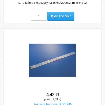
Strip taśma ekspozycyjna 35x50 2000szt mleczny L2
do koszyka
4,42 zł
(netto: 3,59 zł)
Taśma z haczykami 56x745