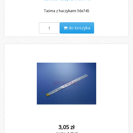
Taśma z haczykami 56x745
do koszyka
3,05 zł