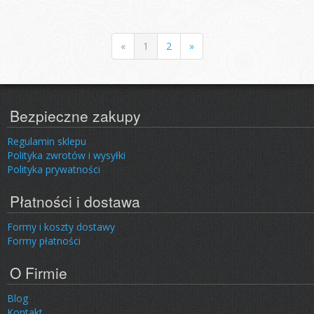
«
1
2
»
Bezpieczne zakupy
Regulamin sklepu
Polityka zwrotów i wysyłki
Polityka prywatności
Płatności i dostawa
Formy i koszty dostawy
Formy płatności
O Firmie
Blog
Kontakt