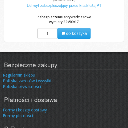
Uchwyt zabezpieczający przed kradzieżą PT
Zabezpieczenie antykradzieżowe
wymiary 32x50x17
do koszyka
Bezpieczne zakupy
Regulamin sklepu
Polityka zwrotów i wysyłki
Polityka prywatności
Płatności i dostawa
Formy i koszty dostawy
Formy płatności