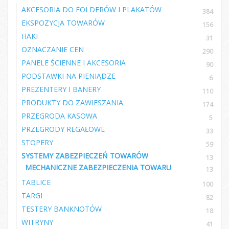
AKCESORIA DO FOLDERÓW I PLAKATÓW
384
EKSPOZYCJA TOWARÓW
156
HAKI
31
OZNACZANIE CEN
290
PANELE ŚCIENNE I AKCESORIA
90
PODSTAWKI NA PIENIĄDZE
6
PREZENTERY I BANERY
110
PRODUKTY DO ZAWIESZANIA
174
PRZEGRODA KASOWA
5
PRZEGRODY REGAŁOWE
33
STOPERY
59
SYSTEMY ZABEZPIECZEŃ TOWARÓW
13
MECHANICZNE ZABEZPIECZENIA TOWARU
13
TABLICE
100
TARGI
82
TESTERY BANKNOTÓW
18
WITRYNY
41