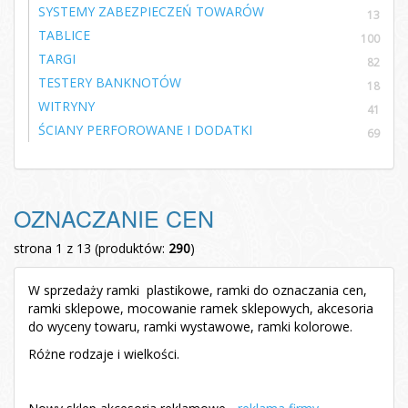
SYSTEMY ZABEZPIECZEŃ TOWARÓW
13
TABLICE
100
TARGI
82
TESTERY BANKNOTÓW
18
WITRYNY
41
ŚCIANY PERFOROWANE I DODATKI
69
OZNACZANIE CEN
strona 1 z 13 (produktów:
290
)
W sprzedaży ramki plastikowe, ramki do oznaczania cen,
ramki sklepowe, mocowanie ramek sklepowych, akcesoria
do wyceny towaru, ramki wystawowe, ramki kolorowe.
Różne rodzaje i wielkości.