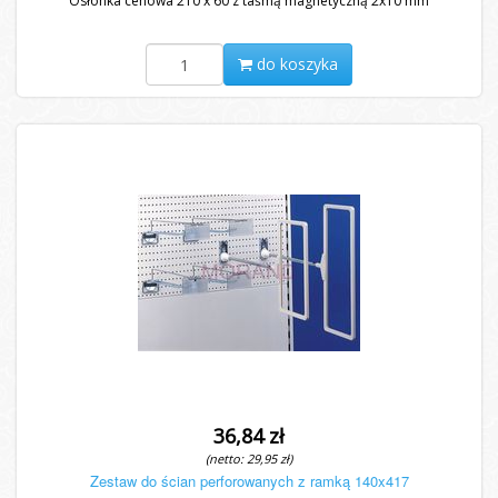
Osłonka cenowa 210 x 60 z taśmą magnetyczną 2x10 mm
do koszyka
36,84 zł
(netto: 29,95 zł)
Zestaw do ścian perforowanych z ramką 140x417