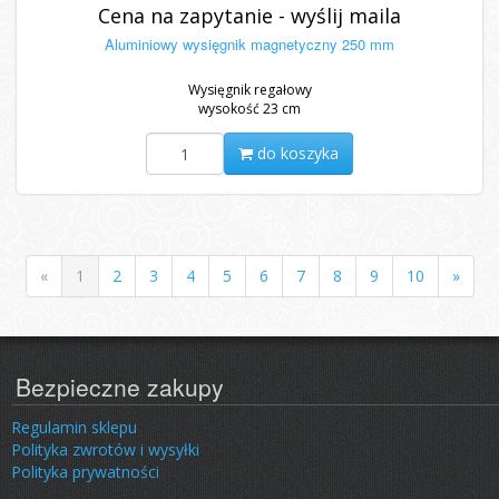
Cena na zapytanie - wyślij maila
Aluminiowy wysięgnik magnetyczny 250 mm
Wysięgnik regałowy
wysokość 23 cm
do koszyka
«
1
2
3
4
5
6
7
8
9
10
»
Bezpieczne zakupy
Regulamin sklepu
Polityka zwrotów i wysyłki
Polityka prywatności