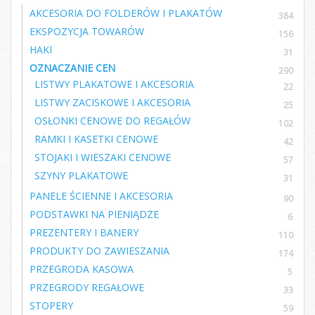
AKCESORIA DO FOLDERÓW I PLAKATÓW
384
EKSPOZYCJA TOWARÓW
156
HAKI
31
OZNACZANIE CEN
290
LISTWY PLAKATOWE I AKCESORIA
22
LISTWY ZACISKOWE I AKCESORIA
25
OSŁONKI CENOWE DO REGAŁÓW
102
RAMKI I KASETKI CENOWE
42
STOJAKI I WIESZAKI CENOWE
57
SZYNY PLAKATOWE
31
PANELE ŚCIENNE I AKCESORIA
90
PODSTAWKI NA PIENIĄDZE
6
PREZENTERY I BANERY
110
PRODUKTY DO ZAWIESZANIA
174
PRZEGRODA KASOWA
5
PRZEGRODY REGAŁOWE
33
STOPERY
59