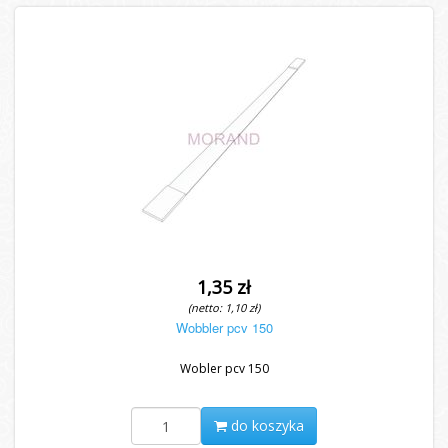
1,35 zł
(netto: 1,10 zł)
Wobbler pcv 150
Wobler pcv 150
do koszyka