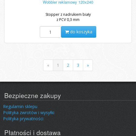
Wobbler reklamowy 120x240
Stopper z nadrukiem biały
z PCV 0,3 mm
do koszyka
«
1
2
3
»
Bezpieczne zakupy
Regulamin sklepu
Polityka zwrotów i wysyłki
Polityka prywatności
Płatności i dostawa