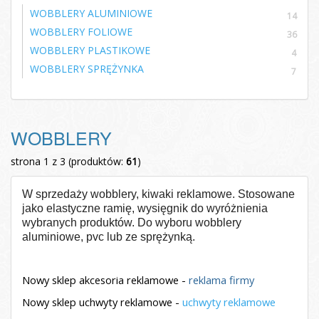
WOBBLERY ALUMINIOWE
14
WOBBLERY FOLIOWE
36
WOBBLERY PLASTIKOWE
4
WOBBLERY SPRĘŻYNKA
7
WOBBLERY
strona 1 z 3 (produktów:
61
)
W sprzedaży wobblery, kiwaki reklamowe. Stosowane
jako elastyczne ramię, wysięgnik do wyróżnienia
wybranych produktów. Do wyboru wobblery
aluminiowe, pvc lub ze sprężynką.
Nowy sklep akcesoria reklamowe -
reklama firmy
Nowy sklep uchwyty reklamowe -
uchwyty reklamowe