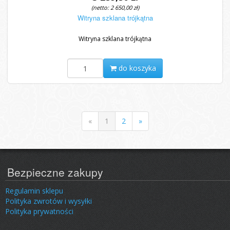
(netto: 2 650,00 zł)
Witryna szklana trójkątna
Witryna szklana trójkątna
do koszyka
«
1
2
»
Bezpieczne zakupy
Regulamin sklepu
Polityka zwrotów i wysyłki
Polityka prywatności