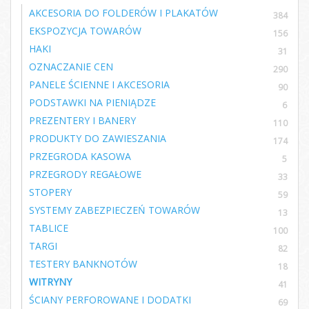
AKCESORIA DO FOLDERÓW I PLAKATÓW
384
EKSPOZYCJA TOWARÓW
156
HAKI
31
OZNACZANIE CEN
290
PANELE ŚCIENNE I AKCESORIA
90
PODSTAWKI NA PIENIĄDZE
6
PREZENTERY I BANERY
110
PRODUKTY DO ZAWIESZANIA
174
PRZEGRODA KASOWA
5
PRZEGRODY REGAŁOWE
33
STOPERY
59
SYSTEMY ZABEZPIECZEŃ TOWARÓW
13
TABLICE
100
TARGI
82
TESTERY BANKNOTÓW
18
WITRYNY
41
ŚCIANY PERFOROWANE I DODATKI
69