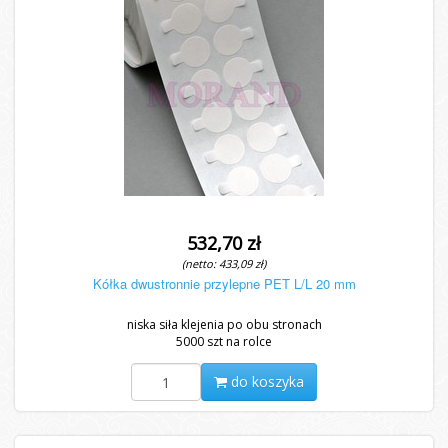
532,70 zł
(netto: 433,09 zł)
Kółka dwustronnie przylepne PET L/L 20 mm
niska siła klejenia po obu stronach
5000 szt na rolce
do koszyka