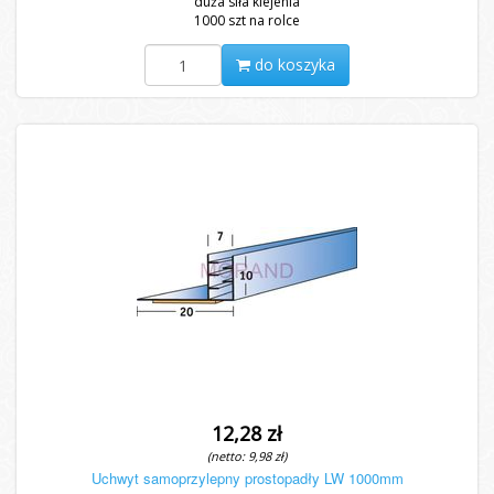
duża siła klejenia
1000 szt na rolce
do koszyka
12,28 zł
(netto: 9,98 zł)
Uchwyt samoprzylepny prostopadły LW 1000mm