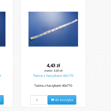
4,43 zł
(netto: 3,60 zł)
5
Taśma z haczykami 40x770
Taśma z haczykami 40x770
a
do koszyka