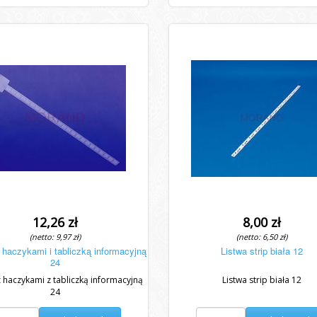
12,26 zł
8,00 zł
(netto: 9,97 zł)
(netto: 6,50 zł)
haczykami i tabliczką informacyjną
Listwa strip biała 12
24
 haczykami z tabliczką informacyjną
Listwa strip biała 12
24