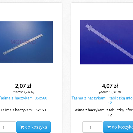
2,07 zł
4,07 zł
(netto: 1,68 zł)
(netto: 3,31 zł)
Taśma z haczykami 35x560
Taśma z haczykami i tabliczką inf
12
Taśma z haczykami 35x560
Taśma z haczykami z tabliczką info
12
do koszyka
do koszyk