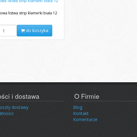
owa listwa strip klamerki biała 12
owa listwa strip klamerki biała 12
do koszyka
ości i dostawa
O Firmie
koszty dostawy
Blog
atności
Kontakt
Komentarze