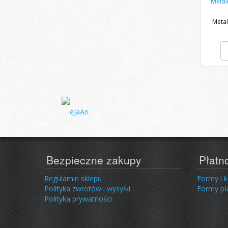
Metal
Metal
Bezpieczne zakupy
Płatn
Regulamin sklepu
Formy i 
Polityka zwrotów i wysyłki
Formy pł
Polityka prywatności