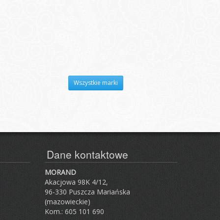
Wszystkie marki
Dane kontaktowe
MORAND
Akacjowa 98K 4/12,
96-330 Puszcza Mariańska
(mazowieckie)
Kom.: 605 101 690