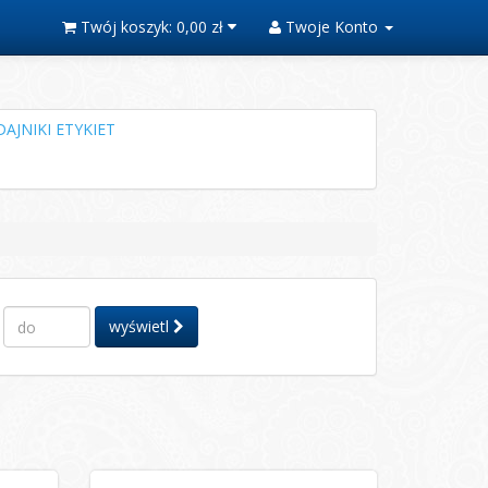
Twój koszyk:
0,00 zł
Twoje Konto
AJNIKI ETYKIET
wyświetl