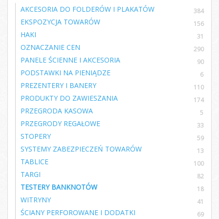
AKCESORIA DO FOLDERÓW I PLAKATÓW
384
EKSPOZYCJA TOWARÓW
156
HAKI
31
OZNACZANIE CEN
290
PANELE ŚCIENNE I AKCESORIA
90
PODSTAWKI NA PIENIĄDZE
6
PREZENTERY I BANERY
110
PRODUKTY DO ZAWIESZANIA
174
PRZEGRODA KASOWA
5
PRZEGRODY REGAŁOWE
33
STOPERY
59
SYSTEMY ZABEZPIECZEŃ TOWARÓW
13
TABLICE
100
TARGI
82
TESTERY BANKNOTÓW
18
WITRYNY
41
ŚCIANY PERFOROWANE I DODATKI
69