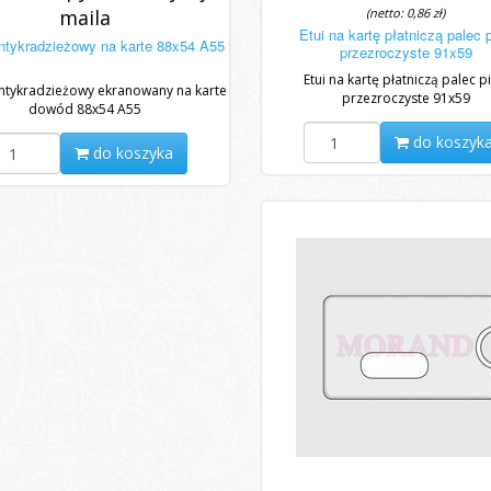
maila
(netto: 0,86 zł)
Etui na kartę płatniczą palec 
ntykradzieżowy na karte 88x54 A55
przezroczyste 91x59
Etui na kartę płatniczą palec p
ntykradzieżowy ekranowany na karte
przezroczyste 91x59
dowód 88x54 A55
do koszyk
do koszyka