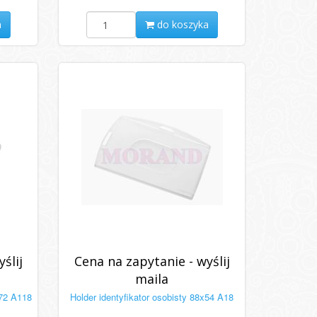
a
do koszyka
ślij
Cena na zapytanie - wyślij
maila
x72 A118
Holder identyfikator osobisty 88x54 A18