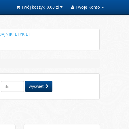
Twój koszyk:
0,00 zł
Twoje Konto
AJNIKI ETYKIET
wyświetl