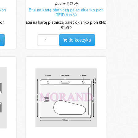
(netto: 3,73 zł)
pion
Etui na kartę płatniczą palec okienko pion
RFID 91x59
ion
Etui na kartę płatniczą palec okienko pion RFID
91x59
a
do koszyka