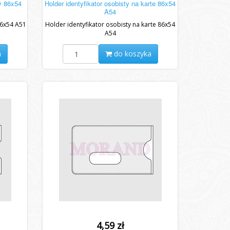
y 86x54
Holder identyfikator osobisty na karte 86x54
A54
86x54 A51
Holder identyfikator osobisty na karte 86x54
A54
a
do koszyka
4,59 zł