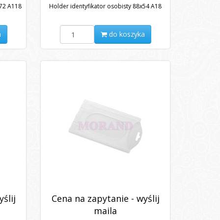
x72 A118
Holder identyfikator osobisty 88x54 A18
a
do koszyka
ślij
Cena na zapytanie - wyślij
maila