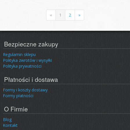
«
1
2
»
Bezpieczne zakupy
Regulamin sklepu
Polityka zwrotów i wysyłki
Polityka prywatności
Płatności i dostawa
Formy i koszty dostawy
Formy płatności
O Firmie
Blog
Kontakt