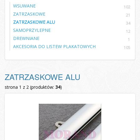
WSUWANE
102
ZATRZASKOWE
21
ZATRZASKOWE ALU
34
SAMOPRZYLEPNE
12
DREWNIANE
1
AKCESORIA DO LISTEW PLAKATOWYCH
105
ZATRZASKOWE ALU
strona 1 z 2 (produktów:
34
)