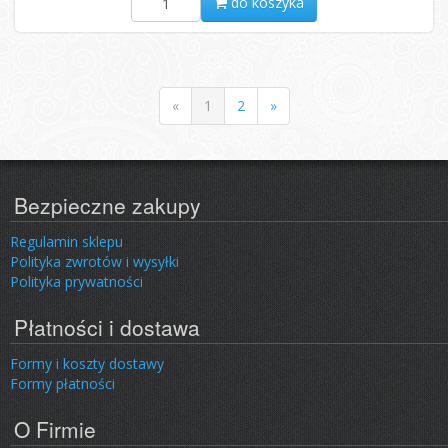
do koszyka
«
1
2
»
Bezpieczne zakupy
Regulamin sklepu
Polityka zwrotów i wysyłki
Polityka prywatności
Płatności i dostawa
Formy i koszty dostawy
Formy płatności
O Firmie