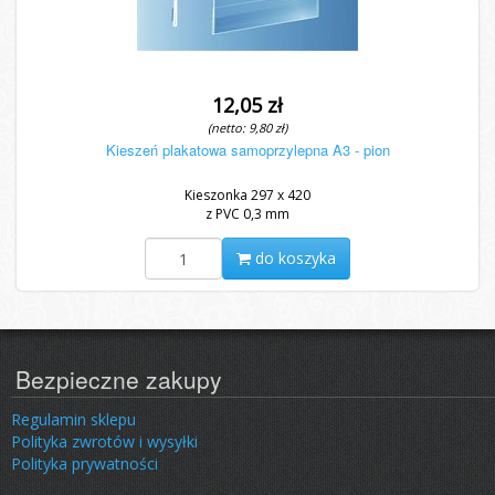
12,05 zł
(netto: 9,80 zł)
Kieszeń plakatowa samoprzylepna A3 - pion
Kieszonka 297 x 420
z PVC 0,3 mm
do koszyka
Bezpieczne zakupy
Regulamin sklepu
Polityka zwrotów i wysyłki
Polityka prywatności