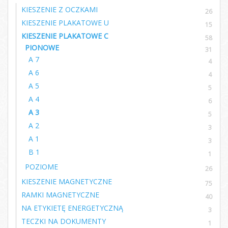
KIESZENIE Z OCZKAMI
26
KIESZENIE PLAKATOWE U
15
KIESZENIE PLAKATOWE C
58
PIONOWE
31
A 7
4
A 6
4
A 5
5
A 4
6
A 3
5
A 2
3
A 1
3
B 1
1
POZIOME
26
KIESZENIE MAGNETYCZNE
75
RAMKI MAGNETYCZNE
40
NA ETYKIETĘ ENERGETYCZNĄ
3
TECZKI NA DOKUMENTY
1