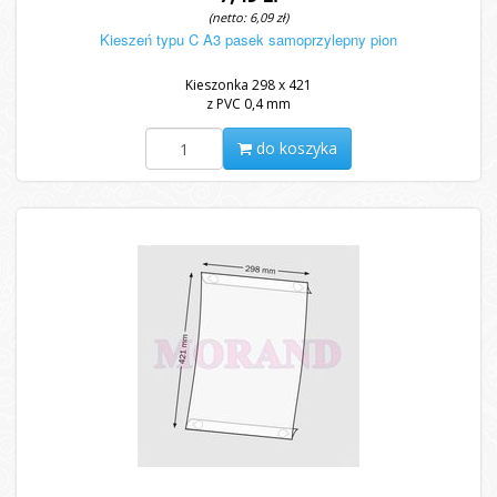
(netto: 6,09 zł)
Kieszeń typu C A3 pasek samoprzylepny pion
Kieszonka 298 x 421
z PVC 0,4 mm
do koszyka