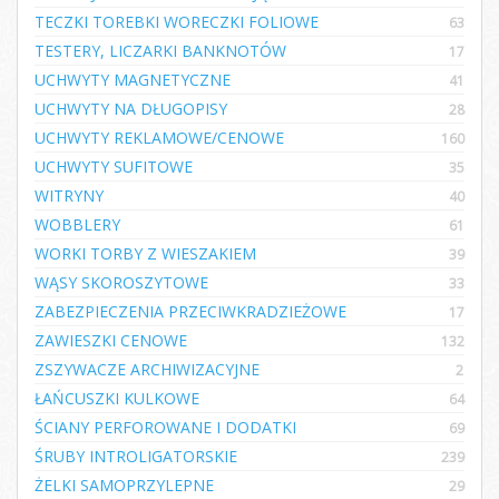
TECZKI TOREBKI WORECZKI FOLIOWE
63
TESTERY, LICZARKI BANKNOTÓW
17
UCHWYTY MAGNETYCZNE
41
UCHWYTY NA DŁUGOPISY
28
UCHWYTY REKLAMOWE/CENOWE
160
UCHWYTY SUFITOWE
35
WITRYNY
40
WOBBLERY
61
WORKI TORBY Z WIESZAKIEM
39
WĄSY SKOROSZYTOWE
33
ZABEZPIECZENIA PRZECIWKRADZIEŻOWE
17
ZAWIESZKI CENOWE
132
ZSZYWACZE ARCHIWIZACYJNE
2
ŁAŃCUSZKI KULKOWE
64
ŚCIANY PERFOROWANE I DODATKI
69
ŚRUBY INTROLIGATORSKIE
239
ŻELKI SAMOPRZYLEPNE
29