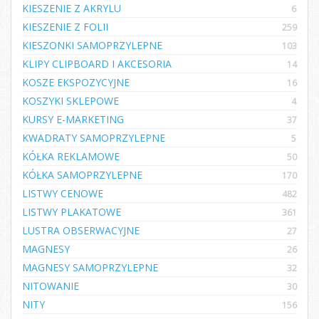
KIESZENIE Z AKRYLU
6
KIESZENIE Z FOLII
259
KIESZONKI SAMOPRZYLEPNE
103
KLIPY CLIPBOARD I AKCESORIA
14
KOSZE EKSPOZYCYJNE
16
KOSZYKI SKLEPOWE
4
KURSY E-MARKETING
37
KWADRATY SAMOPRZYLEPNE
5
KÓŁKA REKLAMOWE
50
KÓŁKA SAMOPRZYLEPNE
170
LISTWY CENOWE
482
LISTWY PLAKATOWE
361
LUSTRA OBSERWACYJNE
27
MAGNESY
26
MAGNESY SAMOPRZYLEPNE
32
NITOWANIE
30
NITY
156