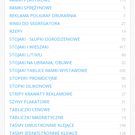
170
RAMKI SPRĘŻYNOWE
5
REKLAMA POLIGRAF DRUKARNIA
3
RINGI DO SEGREGATORA
27
RZEPY
19
STOJAKI - SŁUPKI OGRODZENIOWE
35
STOJAKI I WIESZAKI
417
STOJAKI L/T/V/U
86
STOJAKI NA UBRANIA, OBUWIE
22
STOJAKI TABLICE RAMKI WYSTAWOWE
292
STOPERY PROMOCYJNE
95
STOPKI SILIKONOWE
10
STRIPY KRAWATY REKLAMOWE
27
SZYNY PLAKATOWE
31
TABLICZKI CENOWE
15
TABLICZKI MAGNETYCZNE
19
TAŚMY DWUSTRONNIE KLEJĄCE
196
TAŚMY JEDNOSTRONNIE KLEJĄCE
126