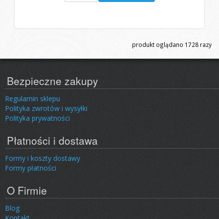
produkt oglądano
1728
razy
Bezpieczne zakupy
Regulamin sklepu
Polityka zwrotów i wysyłki
Polityka prywatności
Płatności i dostawa
Formy i koszty dostawy
Formy płatności
O Firmie
Blog
Kontakt