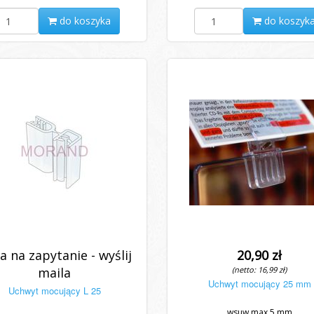
do koszyka
do koszyk
a na zapytanie - wyślij
20,90 zł
maila
(netto: 16,99 zł)
Uchwyt mocujący 25 mm
Uchwyt mocujący L 25
wsuw max 5 mm