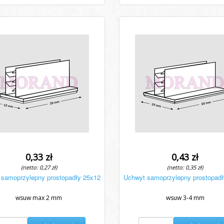
0,33 zł
0,43 zł
(netto: 0,27 zł)
(netto: 0,35 zł)
 samoprzylepny prostopadły 25x12
Uchwyt samoprzylepny prostopadł
wsuw max 2 mm
wsuw 3-4 mm