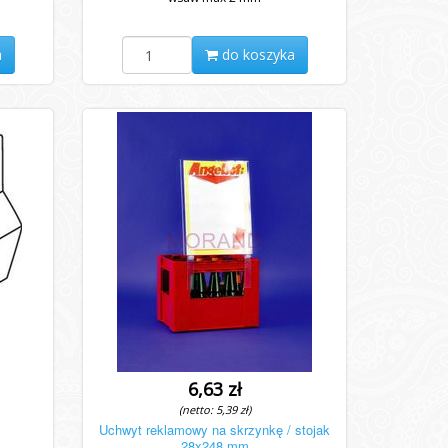
a
do koszyka
6,63 zł
(netto: 5,39 zł)
Uchwyt reklamowy na skrzynkę / stojak
28x248 mm