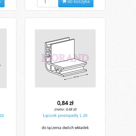
a
do koszyka
0,84 zł
(netto: 0,68 zł)
x22
Łącznik prostopadły L 25
do łączenia dwóch wkładek