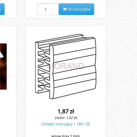
a
do koszyka
1,87 zł
(netto: 1,52 zł)
Uchwyt mocujący I 180° 25
wsuw max 2 mm