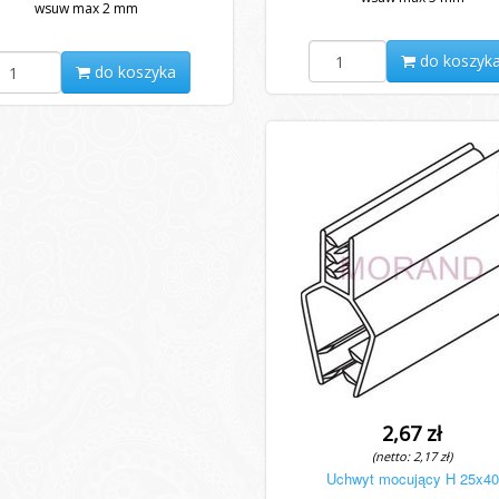
wsuw max 2 mm
do koszyk
do koszyka
2,67 zł
(netto: 2,17 zł)
Uchwyt mocujący H 25x40