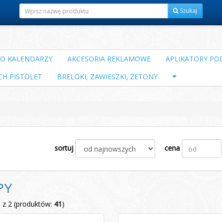
Szukaj
DO KALENDARZY
AKCESORIA REKLAMOWE
APLIKATORY POD
CH PISTOLET
BRELOKI, ZAWIESZKI, ŻETONY
sortuj
cena
PY
1 z 2 (produktów:
41
)