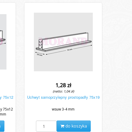
1,28 zł
(netto: 1,04 zł)
y 75x12
Uchwyt samoprzylepny prostopadły 75x19
y 75x12
wsuw 3-4 mm
3 mm
ceny...
a
do koszyka