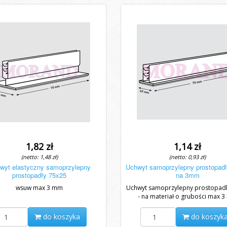
1,82 zł
1,14 zł
(netto: 1,48 zł)
(netto: 0,93 zł)
wyt elastyczny samoprzylepny
Uchwyt samoprzylepny prostopadl
prostopadły 75x25
na 3mm
wsuw max 3 mm
Uchwyt samoprzylepny prostopadl
- na materiał o grubości max 
- estetyczny uchwyt do wsunięcia 
do koszyka
do koszyk