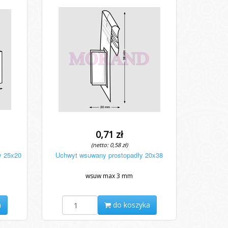
0,71 zł
(netto: 0,58 zł)
y 25x20
Uchwyt wsuwany prostopadły 20x38
wsuw max 3 mm
a
do koszyka