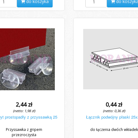
do koszyka
do koszyk
2,44 zł
0,44 zł
(netto: 1,98 zł)
(netto: 0,36 zł)
yt prostopadły z przyssawką 25
Łącznik podwójny płaski 25
Przyssawka z gripem
do łączenia dwóch wkładek
przezroczysta