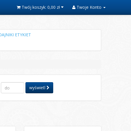
Twój koszyk:
0,00 zł
Twoje Konto
AJNIKI ETYKIET
wyświetl