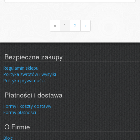
«
1
2
»
Bezpieczne zakupy
Regulamin sklepu
Polityka zwrotów i wysyłki
Polityka prywatności
Płatności i dostawa
Formy i koszty dostawy
Formy płatności
O Firmie
Blog