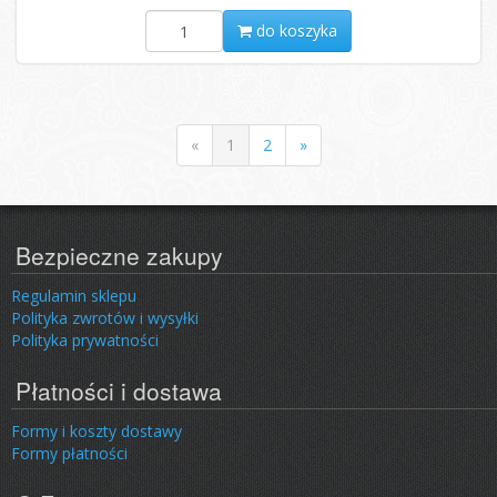
do koszyka
«
1
2
»
Bezpieczne zakupy
Regulamin sklepu
Polityka zwrotów i wysyłki
Polityka prywatności
Płatności i dostawa
Formy i koszty dostawy
Formy płatności