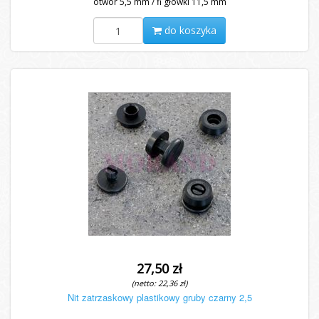
otwór 5,5 mm / fi główki 11,5 mm
do koszyka
27,50 zł
(netto: 22,36 zł)
Nit zatrzaskowy plastikowy gruby czarny 2,5