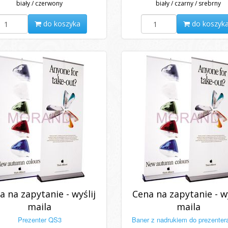
biały / czerwony
biały / czarny / srebrny
do koszyka
do koszyk
a na zapytanie - wyślij
Cena na zapytanie - wy
maila
maila
Prezenter QS3
Baner z nadrukiem do prezente