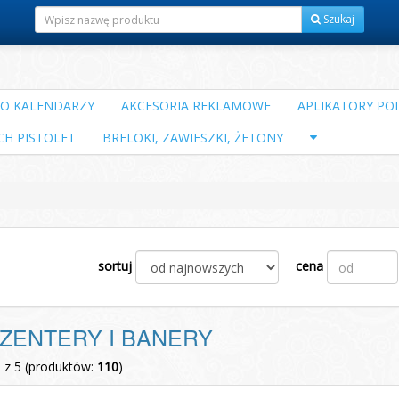
Szukaj
DO KALENDARZY
AKCESORIA REKLAMOWE
APLIKATORY POD
CH PISTOLET
BRELOKI, ZAWIESZKI, ŻETONY
sortuj
cena
ZENTERY I BANERY
1 z 5 (produktów:
110
)