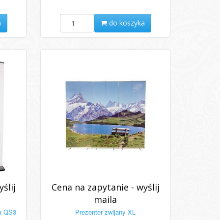
a
do koszyka
ślij
Cena na zapytanie - wyślij
maila
ra QS3
Prezenter zwijany XL