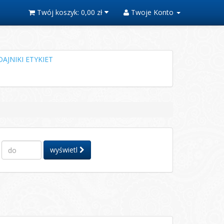
Twój koszyk:
0,00 zł
Twoje Konto
AJNIKI ETYKIET
wyświetl