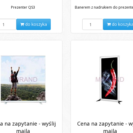
Prezenter QS3
Banerem z nadrukiem do prezent
do koszyka
do koszyk
a na zapytanie - wyślij
Cena na zapytanie - wy
maila
maila