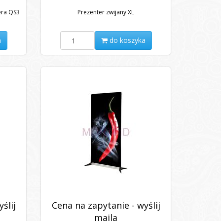
era QS3
Prezenter zwijany XL
a
do koszyka
ślij
Cena na zapytanie - wyślij
maila