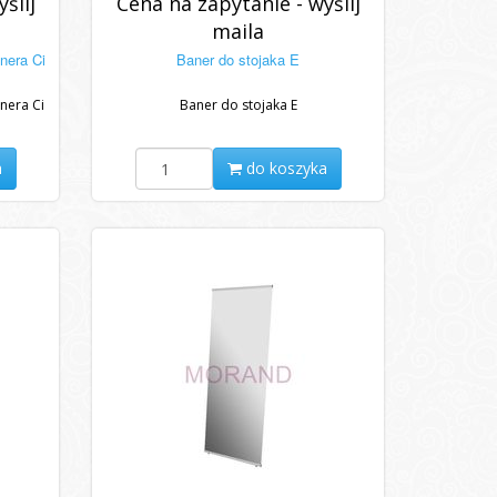
ślij
Cena na zapytanie - wyślij
maila
nera Ci
Baner do stojaka E
nera Ci
Baner do stojaka E
a
do koszyka