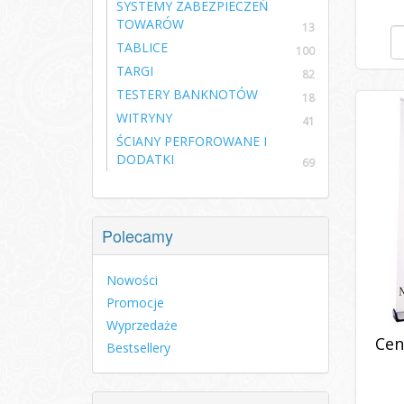
SYSTEMY ZABEZPIECZEŃ
TOWARÓW
13
TABLICE
100
TARGI
82
TESTERY BANKNOTÓW
18
WITRYNY
41
ŚCIANY PERFOROWANE I
DODATKI
69
Polecamy
Nowości
Promocje
Wyprzedaże
Cen
Bestsellery