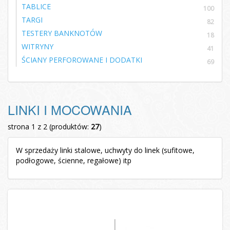
TABLICE
100
TARGI
82
TESTERY BANKNOTÓW
18
WITRYNY
41
ŚCIANY PERFOROWANE I DODATKI
69
LINKI I MOCOWANIA
strona 1 z 2 (produktów:
27
)
W sprzedaży linki stalowe, uchwyty do linek (sufitowe,
podłogowe, ścienne, regałowe) itp