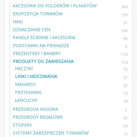
AKCESORIA DO FOLDERÓW I PLAKATÓW
384
EKSPOZYCJA TOWARÓW
156
HAKI
31
OZNACZANIE CEN
290
PANELE ŚCIENNE I AKCESORIA
90
PODSTAWKI NA PIENIĄDZE
6
PREZENTERY I BANERY
110
PRODUKTY DO ZAWIESZANIA
174
HACZYKI
76
LINKI I MOCOWANIA
27
MAGNESY
22
PRZYSSAWKI
10
ŁAŃCUCHY
39
PRZEGRODA KASOWA
5
PRZEGRODY REGAŁOWE
33
STOPERY
59
SYSTEMY ZABEZPIECZEŃ TOWARÓW
13