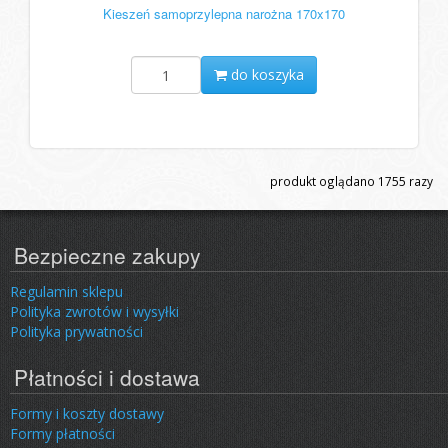
Kieszeń samoprzylepna narożna 170x170
do koszyka
produkt oglądano
1755
razy
Bezpieczne zakupy
Regulamin sklepu
Polityka zwrotów i wysyłki
Polityka prywatności
Płatności i dostawa
Formy i koszty dostawy
Formy płatności