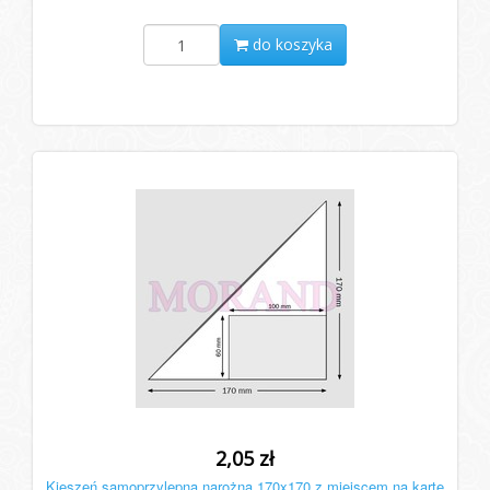
do koszyka
2,05 zł
Kieszeń samoprzylepna narożna 170x170 z miejscem na kartę