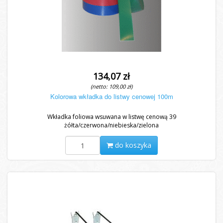
134,07 zł
(netto: 109,00 zł)
Kolorowa wkładka do listwy cenowej 100m
Wkładka foliowa wsuwana w listwę cenową 39
żółta/czerwona/niebieska/zielona
do koszyka