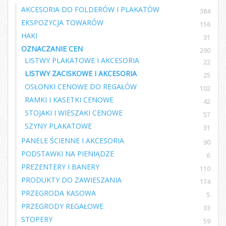
AKCESORIA DO FOLDERÓW I PLAKATÓW
384
EKSPOZYCJA TOWARÓW
156
HAKI
31
OZNACZANIE CEN
290
LISTWY PLAKATOWE I AKCESORIA
22
LISTWY ZACISKOWE I AKCESORIA
25
OSŁONKI CENOWE DO REGAŁÓW
102
RAMKI I KASETKI CENOWE
42
STOJAKI I WIESZAKI CENOWE
57
SZYNY PLAKATOWE
31
PANELE ŚCIENNE I AKCESORIA
90
PODSTAWKI NA PIENIĄDZE
6
PREZENTERY I BANERY
110
PRODUKTY DO ZAWIESZANIA
174
PRZEGRODA KASOWA
5
PRZEGRODY REGAŁOWE
33
STOPERY
59