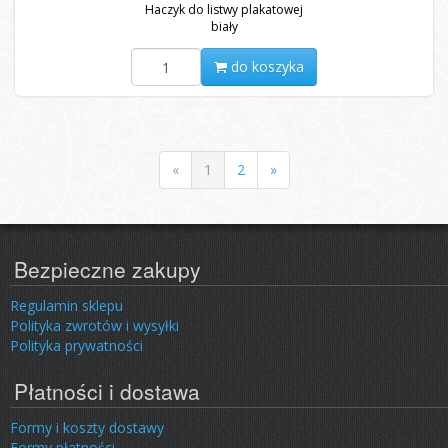
Haczyk do listwy plakatowej
biały
do koszyka
«
1
2
»
Bezpieczne zakupy
Regulamin sklepu
Polityka zwrotów i wysyłki
Polityka prywatności
Płatności i dostawa
Formy i koszty dostawy
Formy płatności