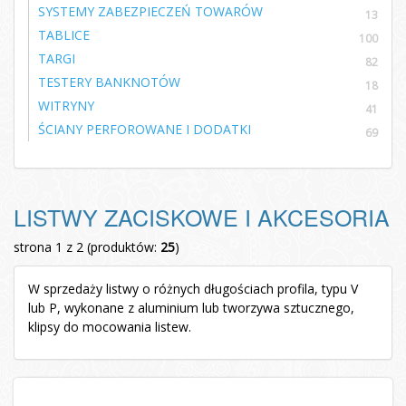
SYSTEMY ZABEZPIECZEŃ TOWARÓW
13
TABLICE
100
TARGI
82
TESTERY BANKNOTÓW
18
WITRYNY
41
ŚCIANY PERFOROWANE I DODATKI
69
LISTWY ZACISKOWE I AKCESORIA
strona 1 z 2 (produktów:
25
)
W sprzedaży listwy o różnych długościach profila, typu V
lub P,
wykonane z aluminium lub tworzywa sztucznego,
klipsy do mocowania listew.