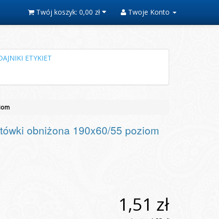
Twój koszyk:
0,00 zł
Twoje Konto
AJNIKI ETYKIET
ziom
tówki obniżona 190x60/55 poziom
1,51 zł