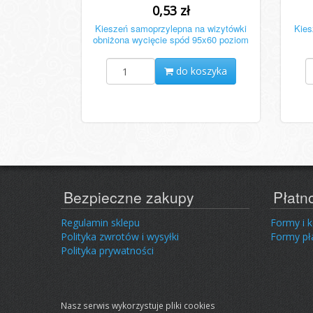
0,53 zł
Kieszeń samoprzylepna na wizytówki
Kies
obniżona wycięcie spód 95x60 poziom
do koszyka
Bezpieczne zakupy
Płatn
Regulamin sklepu
Formy i 
Polityka zwrotów i wysyłki
Formy pł
Polityka prywatności
Nasz serwis wykorzystuje pliki cookies