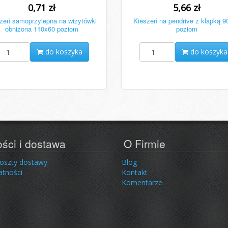
0,71 zł
5,66 zł
zeń samoprzylepna na wizytówki
Kieszeń na pendrive z klapką 9
obniżona 110x60 poziom
poziom
do koszyka
do koszyka
ości i dostawa
O Firmie
koszty dostawy
Blog
atności
Kontakt
Komentarze