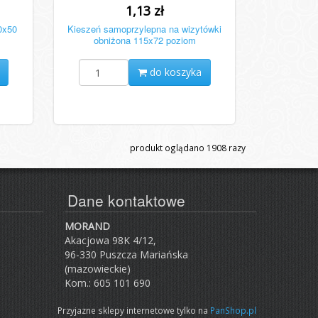
1,13 zł
0x50
Kieszeń samoprzylepna na wizytówki
obniżona 115x72 poziom
do koszyka
produkt oglądano
1908
razy
Dane kontaktowe
MORAND
Akacjowa 98K 4/12,
96-330 Puszcza Mariańska
(mazowieckie)
Kom.: 605 101 690
Przyjazne sklepy internetowe tylko na
PanShop.pl