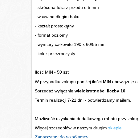
- skrócona folia z przodu o 5 mm
- wsuw na długim boku
- kształt prostokątny
- format poziomy
- wymiary całkowite 190 x 60/55 mm
- kolor przezroczysty
Ilość MIN - 50 szt
W przypadku zakupu poniżej ilości
MIN
obowiązuje c
Sprzedaż wyłącznie
wielokrotności liczby 10
.
Termin realizacji 7-21 dni - potwierdzamy mailem.
Możliwość uzyskania dodatkowego rabatu przy zakupi
Więcej szczegółów w naszym drugim
sklepie
Zapraszamy do współpracy