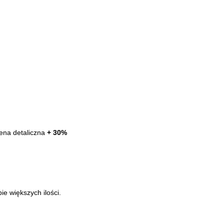
ena detaliczna
+ 30%
e większych ilości.