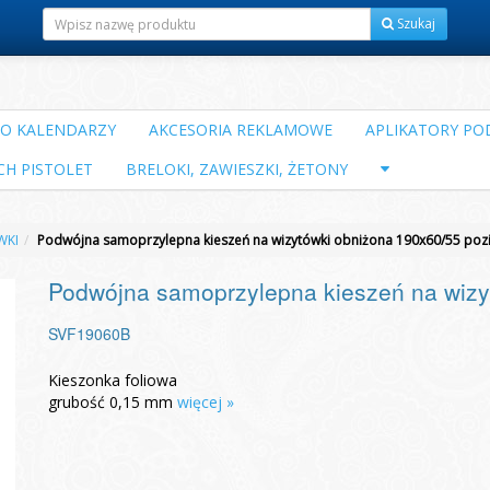
Szukaj
DO KALENDARZY
AKCESORIA REKLAMOWE
APLIKATORY POD
CH PISTOLET
BRELOKI, ZAWIESZKI, ŻETONY
WKI
Podwójna samoprzylepna kieszeń na wizytówki obniżona 190x60/55 po
Podwójna samoprzylepna kieszeń na wizy
SVF19060B
Kieszonka foliowa
grubość 0,15 mm
więcej »