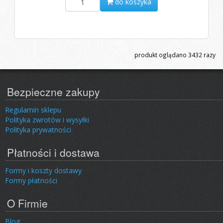
do koszyka
produkt oglądano
3432
razy
Bezpieczne zakupy
Regulamin sklepu
Polityka zwrotów i wysyłki
Polityka prywatności
Płatności i dostawa
Formy i koszty dostawy
Formy płatności
O Firmie
Blog