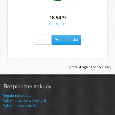
18,94 zł
US Clip NG
do koszyka
produkt oglądano
1608
razy
Bezpieczne zakupy
Regulamin sklepu
Polityka zwrotów i wysyłki
Polityka prywatności