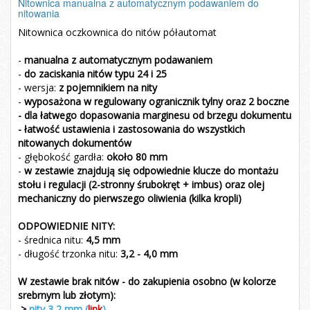
Nitownica manualna z automatycznym podawaniem do
nitowania
Nitownica oczkownica do nitów półautomat
-
manualna z automatycznym podawaniem
-
do zaciskania nitów typu 24 i 25
- wersja:
z pojemnikiem na nity
-
wyposażona w regulowany ogranicznik tylny oraz 2 boczne
- dla łatwego dopasowania marginesu od brzegu dokumentu
- łatwość ustawienia i zastosowania do wszystkich
nitowanych dokumentów
- głębokość gardła:
około 80
mm
-
w zestawie znajdują się odpowiednie klucze do montażu
stołu i regulacji (2-stronny śrubokręt + imbus) oraz olej
mechaniczny do pierwszego oliwienia (kilka kropli)
ODPOWIEDNIE NITY:
- średnica nitu:
4,5 mm
- długość trzonka nitu:
3,2 - 4,0 mm
W zestawie brak nitów - do zakupienia osobno (w kolorze
srebrnym lub złotym):
>
nity 3,2 mm (
link
)