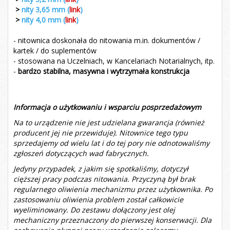
>
nity 3,65 mm (
link
)
>
nity 4,0 mm (
link
)
- nitownica doskonała do nitowania m.in. dokumentów /
kartek / do suplementów
- stosowana na Uczelniach, w Kancelariach Notarialnych, itp.
-
bardzo stabilna, masywna i wytrzymała konstrukcja
Informacja o użytkowaniu i wsparciu posprzedażowym
Na to urządzenie nie jest udzielana gwarancja (również
producent jej nie przewiduje). Nitownice tego typu
sprzedajemy od wielu lat i do tej pory nie odnotowaliśmy
zgłoszeń dotyczących wad fabrycznych.
Jedyny przypadek, z jakim się spotkaliśmy, dotyczył
cięższej pracy podczas nitowania. Przyczyną był brak
regularnego oliwienia mechanizmu przez użytkownika. Po
zastosowaniu oliwienia problem został całkowicie
wyeliminowany. Do zestawu dołączony jest olej
mechaniczny przeznaczony do pierwszej konserwacji. Dla