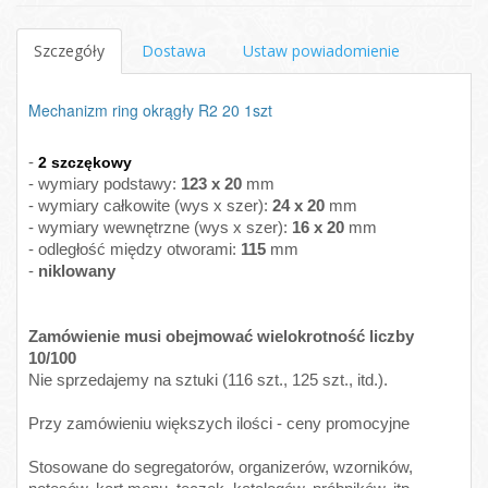
Szczegóły
Dostawa
Ustaw powiadomienie
Mechanizm ring okrągły R2 20 1szt
-
2 szczękowy
- wymiary podstawy:
123 x 20
mm
- wymiary całkowite (wys x szer):
24
x 20
mm
- wymiary wewnętrzne (wys x szer):
16 x 20
mm
- odległość między otworami:
115
mm
-
niklowany
Zamówienie musi obejmować wielokrotność liczby
10/100
Nie sprzedajemy na sztuki (116 szt., 125 szt., itd.).
Przy zamówieniu większych ilości - ceny promocyjne
Stosowane do segregatorów, organizerów, wzorników,