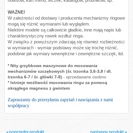
notesów, kart menu, teczek, katalogów, próbników, itp.
WAŻNE!
W zależności od dostawy i producenta mechanizmy ringowe
mogą się różnić wymiarami lub wyglądem.
Niektóre modele są całkowicie gładkie, inne mają napis lub
charakterystyczny rowek wzdłuż ringa.
W związku z powyższym zdarzają się również rozbieżności
w wymiarach - wymiar podstawy może się trochę różnić,
podobnie jak wymiary wewnętrzne i zewnętrzne szczęk, itd.
* Nity grzybkowe maszynowe do mocowania
mechanizmów szczękowych (śr. trzonka 3,6-3,8 / dł.
trzonka 6-7 / śr. główki 7-8)
- sprzedawane osobno
* Istnieje możliwość mocowania ringu za pomocą
okrągłego magnesu z gwintem
Zapraszamy do przesyłania zapytań i nawiązania z nami
współpracy
«
poprzedni produkt
następny produkt
»