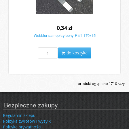
0,34 zł
Wobbler samoprzylepny PET 170x15
do koszyka
produkt oglądano
1710
razy
Bezpieczne zakupy
Regulamin sklepu
Polityka zwrotów i wysyłki
Polityka prywatności