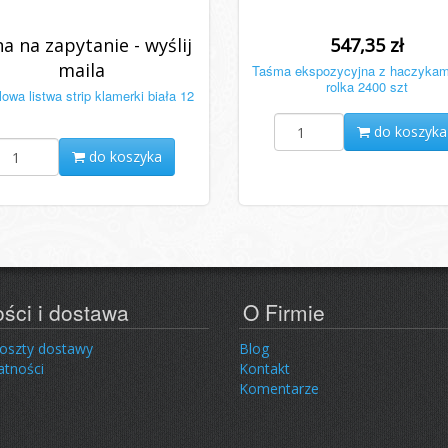
a na zapytanie - wyślij
547,35 zł
maila
Taśma ekspozycyjna z haczykami
rolka 2400 szt
owa listwa strip klamerki biała 12
do koszyka
do koszyka
ości i dostawa
O Firmie
koszty dostawy
Blog
atności
Kontakt
Komentarze