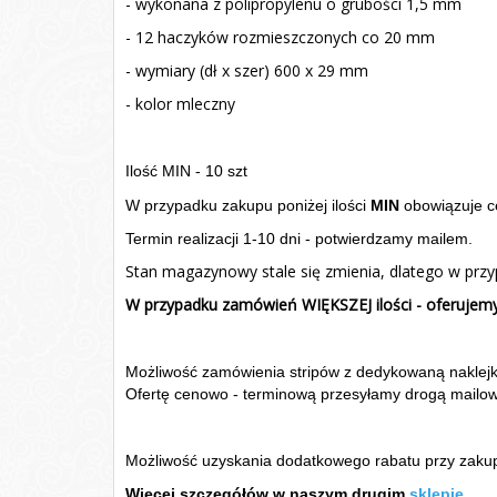
- wykonana z polipropylenu o grubości 1,5 mm
- 12 haczyków rozmieszczonych co 20 mm
- wymiary (dł x szer) 600 x 29 mm
- kolor mleczny
Ilość MIN - 10 szt
W przypadku zakupu poniżej ilości
MIN
obowiązuje c
Termin realizacji 1-10 dni - potwierdzamy mailem.
Stan magazynowy stale się zmienia, dlatego w prz
W przypadku zamówień WIĘKSZEJ ilości - oferujemy
Możliwość zamówienia stripów z dedykowaną naklejką 
Ofertę cenowo - terminową przesyłamy drogą mailo
Możliwość uzyskania dodatkowego rabatu przy zakupi
Więcej szczegółów w naszym drugim
sklepie