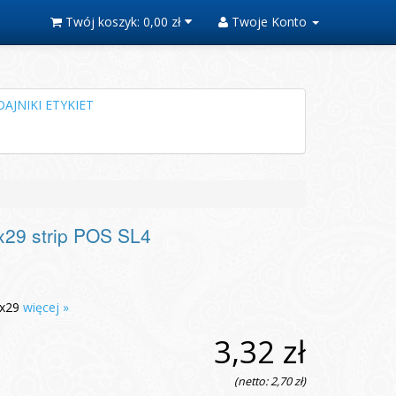
Twój koszyk:
0,00 zł
Twoje Konto
AJNIKI ETYKIET
x29 strip POS SL4
0x29
więcej »
3,32 zł
(netto: 2,70 zł)