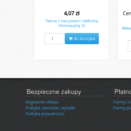
4,07 zł
Cen
Taśma z haczykami i tabliczką
informacyjną 12
Metal
do koszyka
Bezpieczne zakupy
Płatn
Regulamin sklepu
Formy i 
Polityka zwrotów i wysyłki
Formy pł
Polityka prywatności