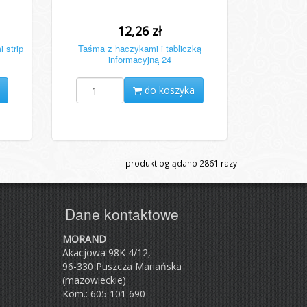
12,26 zł
 strip
Taśma z haczykami i tabliczką
informacyjną 24
do koszyka
produkt oglądano
2861
razy
Dane kontaktowe
MORAND
Akacjowa 98K 4/12,
96-330 Puszcza Mariańska
(mazowieckie)
Kom.: 605 101 690