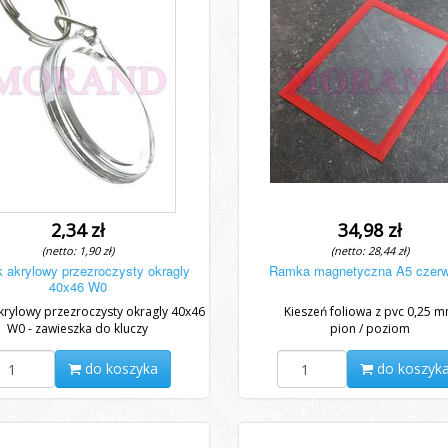
2,34 zł
34,98 zł
(netto: 1,90 zł)
(netto: 28,44 zł)
k akrylowy przezroczysty okragly
Ramka magnetyczna A5 czer
40x46 W0
krylowy przezroczysty okragly 40x46
Kieszeń foliowa z pvc 0,25 
W0 - zawieszka do kluczy
pion / poziom
do koszyka
do koszyk