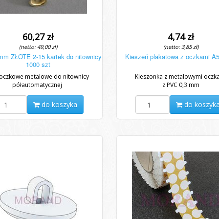
60,27 zł
4,74 zł
(netto: 49,00 zł)
(netto: 3,85 zł)
 mm ZŁOTE 2-15 kartek do nitownicy
Kieszeń plakatowa z oczkami A5 
1000 szt
 oczkowe metalowe do nitownicy
Kieszonka z metalowymi oczk
półautomatycznej
z PVC 0,3 mm
- kolor: ZŁOTY
- długość całkowita: 3,2 mm
do koszyka
do koszyk
-...