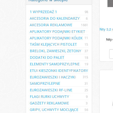
1 WYPRZEDAŻ 1
98
AKCESORIA DO KALENDARZY
6
AKCESORIA REKLAMOWE
1661
Nity 3,2
APLIKATORY PODAJNIKI ETYKIET
APLIKATORY PODAJNIKI KÓŁEK
11
Nity
TAŚM KLEJĄCYCH PISTOLET
15
BRELOKI, ZAWIESZKI, ŻETONY
37
DODATKI DO PALET
18
ELEMENTY SAMOPRZYLEPNE
19
ETUI KIESZONKI IDENTYFIKATORY
EUROZAWIESZKI I HACZYKI
315
SAMOPRZYLEPNE
31
EUROZAWIESZKI RF-LINE
25
FLAGI RURKI UCHWYTY
9
GADŻETY REKLAMOWE
3
GRIPY, UCHWYTY MOCUJĄCE
56