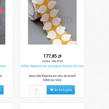
177,85 zł
(netto: 144,59 zł)
wona
Kółka dwustronnie przylepne tkanina 20 mm
mm
duża siła klejenia po obu stronach
5000 na rolce
a
do koszyka