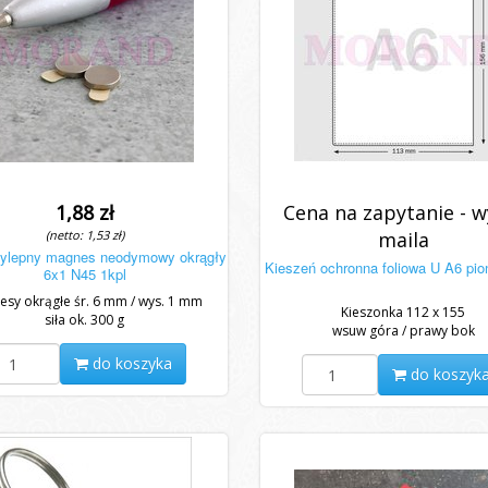
1,88 zł
Cena na zapytanie - wy
(netto: 1,53 zł)
maila
ylepny magnes neodymowy okrągły
Kieszeń ochronna foliowa U A6 pio
6x1 N45 1kpl
sy okrągłe śr. 6 mm / wys. 1 mm
Kieszonka 112 x 155
siła ok. 300 g
wsuw góra / prawy bok
do koszyka
do koszyk