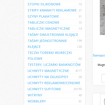
STOPKI SILIKONOWE
10
STRIPY KRAWATY REKLAMOWE
27
SZYNY PLAKATOWE
31
TABLICZKI CENOWE
15
TABLICZKI MAGNETYCZNE
19
TAŚMY DWUSTRONNIE KLEJĄCE
TAŚMY JEDNOSTRONNIE
196
KLEJĄCE
126
TECZKI TOREBKI WORECZKI
Samoprz
FOLIOWE
63
TESTERY, LICZARKI BANKNOTÓW
Magne
UCHWYTY MAGNETYCZNE
17
41
UCHWYTY NA DŁUGOPISY
28
UCHWYTY REKLAMOWE/CENOWE
UCHWYTY SUFITOWE
160
35
WITRYNY
40
WOBBLERY
61