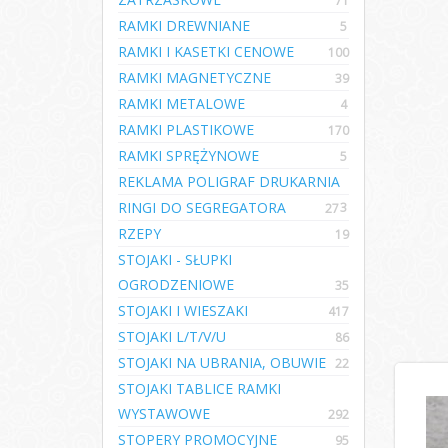
71
RAMKI DREWNIANE
5
RAMKI I KASETKI CENOWE
100
RAMKI MAGNETYCZNE
39
RAMKI METALOWE
4
RAMKI PLASTIKOWE
170
RAMKI SPRĘŻYNOWE
5
REKLAMA POLIGRAF DRUKARNIA
RINGI DO SEGREGATORA
3
27
RZEPY
19
STOJAKI - SŁUPKI
OGRODZENIOWE
35
STOJAKI I WIESZAKI
417
STOJAKI L/T/V/U
86
STOJAKI NA UBRANIA, OBUWIE
22
STOJAKI TABLICE RAMKI
WYSTAWOWE
292
STOPERY PROMOCYJNE
95