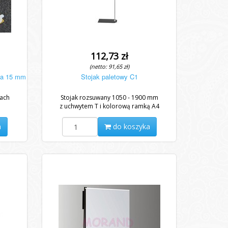
112,73 zł
(netto: 91,65 zł)
ina 15 mm
Stojak paletowy C1
nach
Stojak rozsuwany 1050 - 1900 mm
z uchwytem T i kolorową ramką A4
a
do koszyka