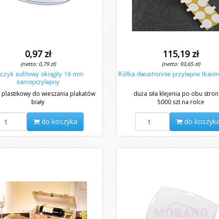
0,97 zł
115,19 zł
(netto: 0,79 zł)
(netto: 93,65 zł)
czyk sufitowy okrągły 19 mm
Kółka dwustronnie przylepne tkan
samoprzylepny
 plastikowy do wieszania plakatów
duża siła klejenia po obu stro
biały
5000 szt na rolce
do koszyka
do koszyk