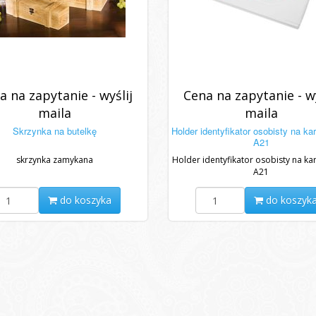
a na zapytanie - wyślij
Cena na zapytanie - wy
maila
maila
Skrzynka na butelkę
Holder identyfikator osobisty na ka
A21
skrzynka zamykana
Holder identyfikator osobisty na ka
A21
do koszyka
do koszyk