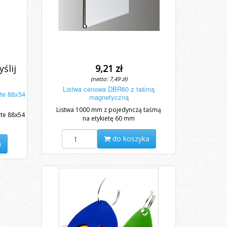
ślij
9,21 zł
(netto: 7,49 zł)
Listwa cenowa DBR60 z taśmą
rte 88x54
magnetyczną
Listwa 1000 mm z pojedynczą taśmą
rte 88x54
na etykietę 60 mm
do koszyka
a