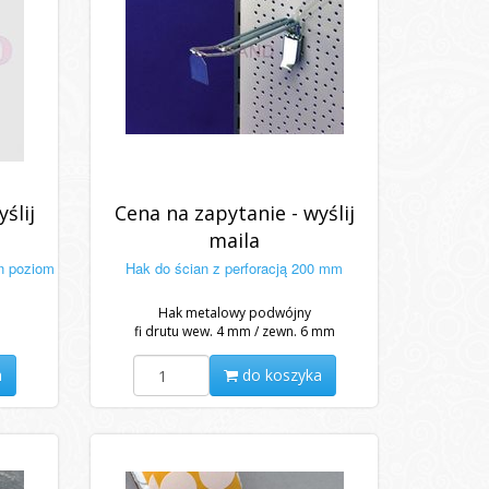
ślij
Cena na zapytanie - wyślij
maila
n poziom
Hak do ścian z perforacją 200 mm
Hak metalowy podwójny
fi drutu wew. 4 mm / zewn. 6 mm
a
do koszyka