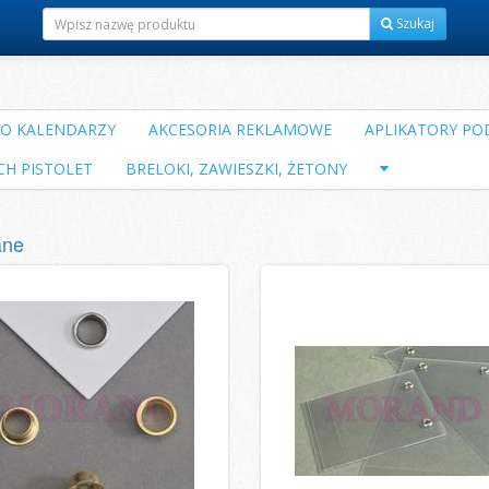
Szukaj
DO KALENDARZY
AKCESORIA REKLAMOWE
APLIKATORY POD
CH PISTOLET
BRELOKI, ZAWIESZKI, ŻETONY
ane