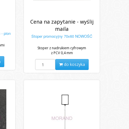
Cena na zapytanie - wyślij
maila
- pion
Stoper promocyjny 70x60 NOWOŚĆ
ami
Stoper z nadrukiem cyfrowym
z PCV 0,4 mm
a
do koszyka