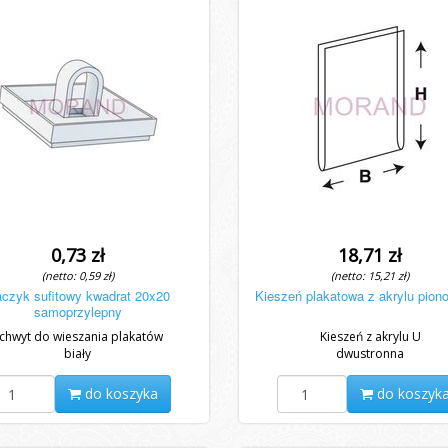
0,73 zł
18,71 zł
(netto: 0,59 zł)
(netto: 15,21 zł)
czyk sufitowy kwadrat 20x20
Kieszeń plakatowa z akrylu pion
samoprzylepny
chwyt do wieszania plakatów
Kieszeń z akrylu U
biały
dwustronna
do koszyka
do koszyk