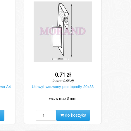
0,71 zł
(netto: 0,58 zł)
owa A4
Uchwyt wsuwany prostopadły 20x38
wsuw max 3 mm
a
do koszyka