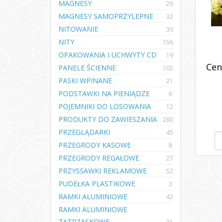
MAGNESY
26
MAGNESY SAMOPRZYLEPNE
32
NITOWANIE
30
NITY
156
OPAKOWANIA I UCHWYTY CD
19
Cen
PANELE ŚCIENNE
102
PASKI WPINANE
21
PODSTAWKI NA PIENIĄDZE
6
POJEMNIKI DO LOSOWANIA
12
PRODUKTY DO ZAWIESZANIA
280
PRZEGLĄDARKI
45
PRZEGRODY KASOWE
8
PRZEGRODY REGAŁOWE
27
PRZYSSAWKI REKLAMOWE
52
PUDEŁKA PLASTIKOWE
3
RAMKI ALUMINIOWE
42
RAMKI ALUMINIOWE
ZATRZASKOWE