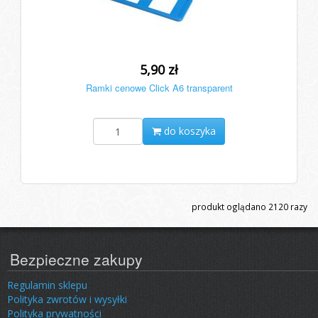
5,90 zł
Ramki cenowe Click A6 transparent
do koszyka
produkt oglądano
2120
razy
Bezpieczne zakupy
Regulamin sklepu
Polityka zwrotów i wysyłki
Polityka prywatności