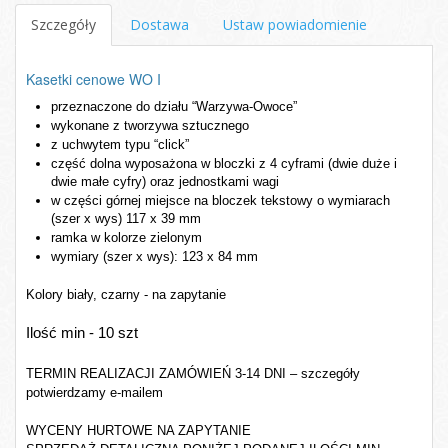
Szczegóły
Dostawa
Ustaw powiadomienie
Kasetki cenowe WO I
przeznaczone do działu “Warzywa-Owoce”
wykonane z tworzywa sztucznego
z uchwytem typu “click”
część dolna wyposażona w bloczki z 4 cyframi (dwie duże i 
dwie małe cyfry) oraz jednostkami wagi
w części górnej miejsce na bloczek tekstowy o wymiarach 
(szer x wys) 117 x 39 mm 
ramka w kolorze zielonym
wymiary (szer x wys): 123 x 84 mm
Kolory biały, czarny - na zapytanie
Ilość min - 10 szt
TERMIN REALIZACJI ZAMÓWIEŃ 3-14 DNI – szczegóły
potwierdzamy e-mailem
WYCENY HURTOWE NA ZAPYTANIE