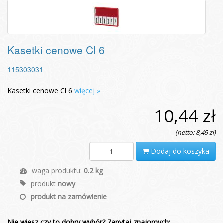
Kasetki cenowe Cl 6
115303031
Kasetki cenowe Cl 6
więcej »
10,44 zł
(netto: 8,49 zł)
Dodaj do koszyka
waga produktu:
0.2 kg
produkt
nowy
produkt na zamówienie
Nie wiesz czy to dobry wybór? Zapytaj znajomych: