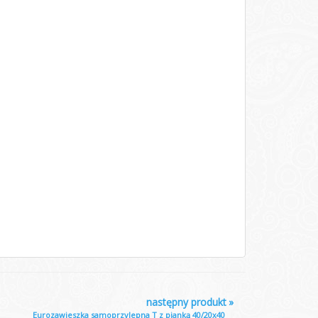
następny produkt
»
Eurozawieszka samoprzylepna T z pianką 40/20x40