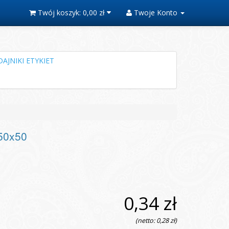
Twój koszyk:
0,00 zł
Twoje Konto
AJNIKI ETYKIET
50x50
0,34 zł
(netto: 0,28 zł)