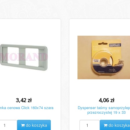
3,42 zł
4,06 zł
ka cenowa Click 160x74 szara
Dyspenser taśmy samoprzylep
przezroczystej 19 x 33
do koszyka
do koszyka