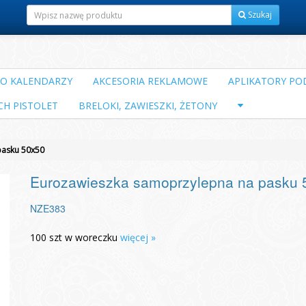
Szukaj
DO KALENDARZY
AKCESORIA REKLAMOWE
APLIKATORY POD
CH PISTOLET
BRELOKI, ZAWIESZKI, ŻETONY
pasku 50x50
Eurozawieszka samoprzylepna na pasku 
NZE383
100 szt w woreczku
więcej »