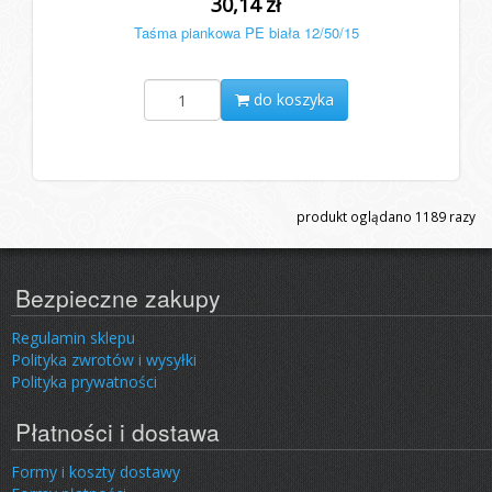
30,14 zł
Taśma piankowa PE biała 12/50/15
do koszyka
produkt oglądano
1189
razy
Bezpieczne zakupy
Regulamin sklepu
Polityka zwrotów i wysyłki
Polityka prywatności
Płatności i dostawa
Formy i koszty dostawy