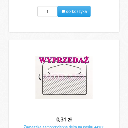
do koszyka
0,31 zł
Zawieszka samoprzylepna delta na pasku 44x33