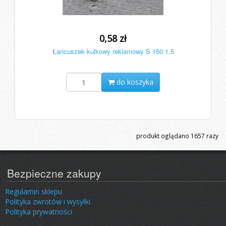
0,58 zł
Łańcuszek kulkowy reklamowy S 150 1,5
do koszyka
produkt oglądano
1657
razy
Bezpieczne zakupy
Regulamin sklepu
Polityka zwrotów i wysyłki
Polityka prywatności